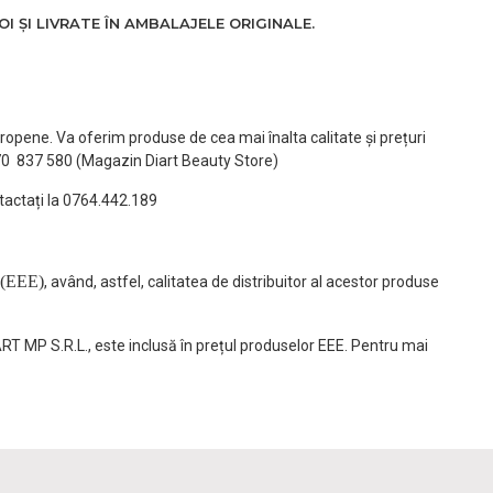
 ȘI LIVRATE ÎN AMBALAJELE ORIGINALE.
ropene. Va oferim produse de cea mai înalta calitate și prețuri
770 837 580 (Magazin Diart Beauty Store)
tactați la 0764.442.189
(EEE)
, având, astfel, calitatea de distribuitor al acestor produse
ART MP S.R.L., este inclusă în prețul produselor EEE. Pentru mai