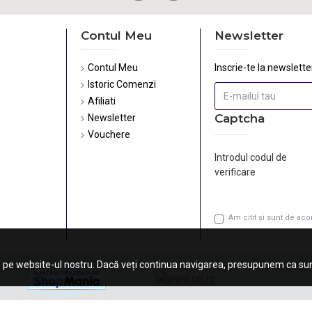
Contul Meu
Newsletter
Contul Meu
Inscrie-te la newsletter
Istoric Comenzi
Afiliati
Captcha
Newsletter
Vouchere
Introdul codul de
verificare
Am citit şi sunt de ac
 pe website-ul nostru. Dacă veți continua navigarea, presupunem ca sunt