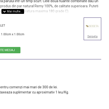
rea parului intr-un timp scurt. Cele doua nuante combinate dau un
produs din par natural Remy 100%, de calitate superioara. Puteti
de styling (temperatura maxima 180 grade C).
OLET
 1.00cm x 1.00cm
Seiseta
ITE MESAJ
 pentru comenzi mai mari de 300 de lei.
taxeaza suplimentar cu aproximativ 1 leu/Kg.