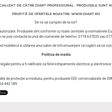
ALIZAT DE CĂTRE DIART PROFESSIONAL. PRODUSELE SUNT NOI
PROFITĂ DE OFERTELE NOASTRE: WWW.DIART.RO
De ce să cumperi de la noi?
e autorizate. Produsele sînt conforme cu toate cerințele și normativele Eu
i ne poți contacta la unul din numerele de telefon: 0774.637025 sau 0
ind mobilierul si utilarea unui salon de înfrumusețare vă rugăm să ne con
Politica de mediu
egale pentru a fi calificate ca fiind echipamente electrice și electronice
ndiții de protecție a mediului, pentru produsele EEE comercializate de DI
0764 442 189
fura