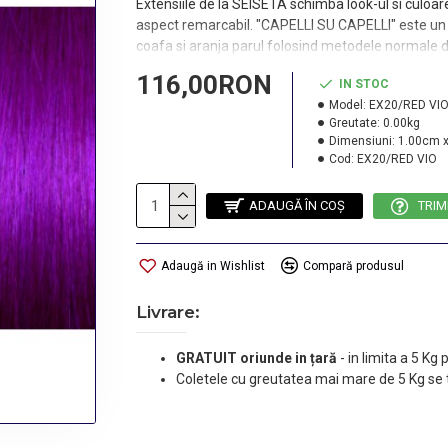
Extensiile de la SEISETA schimba look-ul si culoa
aspect remarcabil. "CAPELLI SU CAPELLI" este un 
coafa si aranja parul folosind metodele normale 
116,00RON
IN STOC
Model:
EX20/RED VI
Greutate:
0.00kg
Dimensiuni:
1.00cm x
Cod:
EX20/RED VIO
ADAUGĂ ÎN COŞ
TRIM
Adaugă in Wishlist
Compară produsul
Livrare:
GRATUIT oriunde in țară
-
in limita a 5 Kg
Coletele cu greutatea mai mare de 5 Kg se 