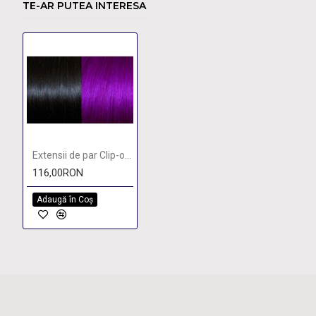
TE-AR PUTEA INTERESA
Extensii de par Clip-on 50-55cm culoarea 4-Red Violet
116,00RON
Adaugă în Coş