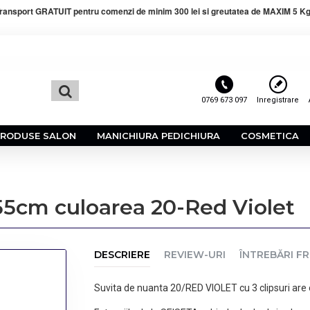
ransport GRATUIT pentru comenzi de minim 300 lei si greutatea de MAXIM 5 Kg
0769 673 097
Inregistrare
PRODUSE SALON
MANICHIURA PEDICHIURA
COSMETICA
-55cm culoarea 20-Red Violet
DESCRIERE
REVIEW-URI
ÎNTREBĂRI F
Suvita de nuanta 20/RED VIOLET cu 3 clipsuri are