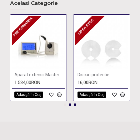
Aceiasi Categorie
PRE-COMANDA
PRE-COMANDA
LIPSA STOC
LIPSA STOC
Aparat extensii Master
Discuri protectie
1.534,00RON
16,00RON
Adaugă în Coş
Adaugă în Coş