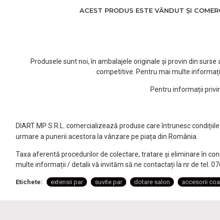
ACEST PRODUS ESTE VÂNDUT ȘI COMERCI
Produsele sunt noi, în ambalajele originale și provin din surs
competitive. Pentru mai multe informați
Pentru informații priv
DIART MP S.R.L. comercializează produse care întrunesc condițiile l
urmare a punerii acestora la vânzare pe piața din România.
Taxa aferentă procedurilor de colectare, tratare și eliminare în co
multe informații / detalii vă invităm să ne contactați la nr de tel. 
Etichete:
extensii par
suvite par
dotare salon
accesorii coa