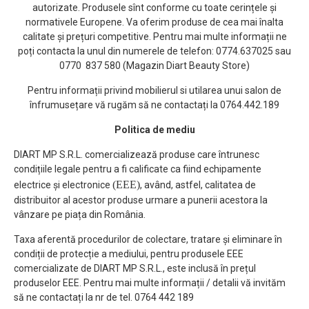
autorizate. Produsele sînt conforme cu toate cerințele și
normativele Europene. Va oferim produse de cea mai înalta
calitate și prețuri competitive. Pentru mai multe informații ne
poți contacta la unul din numerele de telefon: 0774.637025 sau
0770 837 580 (Magazin Diart Beauty Store)
Pentru informații privind mobilierul si utilarea unui salon de
înfrumusețare vă rugăm să ne contactați la 0764.442.189
Politica de mediu
DIART MP S.R.L. comercializează produse care întrunesc
condițiile legale pentru a fi calificate ca fiind echipamente
(EEE)
electrice și electronice
, având, astfel, calitatea de
distribuitor al acestor produse urmare a punerii acestora la
vânzare pe piața din România.
Taxa aferentă procedurilor de colectare, tratare și eliminare în
condiții de protecție a mediului, pentru produsele EEE
comercializate de DIART MP S.R.L., este inclusă în prețul
produselor EEE. Pentru mai multe informații / detalii vă invităm
să ne contactați la nr de tel. 0764 442 189