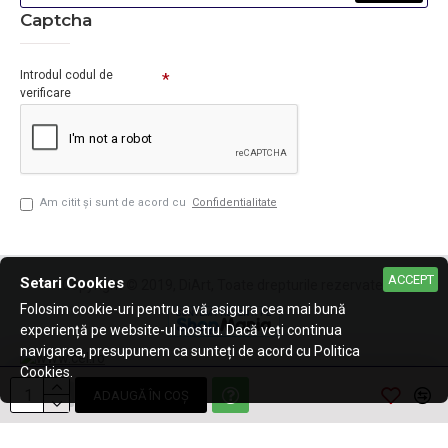
Captcha
Introdul codul de
verificare
Am citit şi sunt de acord cu
Confidentialitate
ACCEPT
Setari Cookies
Copyright © 2019, DiArt, Toate drepturile rezervate.
Folosim cookie-uri pentru a vă asigura cea mai bună
experiență pe website-ul nostru. Dacă veți continua
navigarea, presupunem ca sunteți de acord cu Politica
Cookies.
ADAUGĂ ÎN COŞ