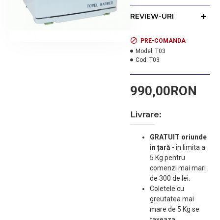
ajuta la mentinerea
prosoapelor curate si
REVIEW-URI
sterile.
Capacitate 16 litri.
Temperatura maxima 70
PRE-COMANDA
grade celsius.
Model:
T03
Cod:
T03
990,00RON
Livrare:
GRATUIT oriunde
in țară
-
in limita a
5 Kg pentru
comenzi mai mari
de 300 de lei.
Coletele cu
greutatea mai
mare de 5 Kg se
taxeaza