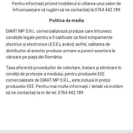
Pentru informații privind mobilierul si utilarea unui salon de
înfrumusețare vă rugăm să ne contactați la 0764.442.189
Politica de mediu
DIART MP S.R.L. comercializează produse care întrunesc
condițiile legale pentru a fi calificate ca fiind echipamente
(EEE)
electrice și electronice
, având, astfel, calitatea de
distribuitor al acestor produse urmare a punerii acestora la
vânzare pe piața din România.
Taxa aferentă procedurilor de colectare, tratare și eliminare în
condiții de protecție a mediului, pentru produsele EEE
comercializate de DIART MP S.R.L., este inclusă în prețul
produselor EEE. Pentru mai multe informații / detalii vă invităm
să ne contactați la nr de tel. 0764 442 189