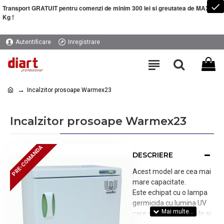
Transport GRATUIT pentru comenzi de minim 300 lei si greutatea de MAXIM 5
Kg !
Autentificare
Inregistrare
Incalzitor prosoape Warmex23
Incalzitor prosoape Warmex23
PRE-COMANDA
PRE-COMANDA
DESCRIERE
Acest model are cea mai
mare capacitate.
Este echipat cu o lampa
germicida cu lumina UV
care distruge bacteriile si