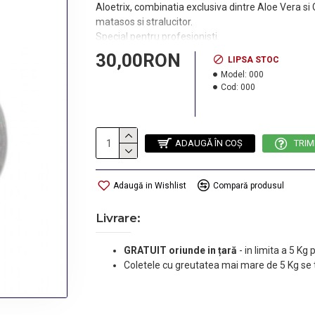
Aloetrix, combinatia exclusiva dintre Aloe Vera si 
matasos si stralucitor.
Special pentru profesionisti.
30,00RON
LIPSA STOC
Model:
000
Cod:
000
ADAUGĂ ÎN COŞ
TRIM
Adaugă in Wishlist
Compară produsul
Livrare:
GRATUIT oriunde in țară
-
in limita a 5 Kg
Coletele cu greutatea mai mare de 5 Kg se 