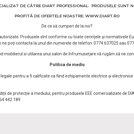
ALIZAT DE CĂTRE DIART PROFESSIONAL. PRODUSELE SUNT NOI
PROFITĂ DE OFERTELE NOASTRE: WWW.DIART.RO
De ce să cumperi de la noi?
e autorizate. Produsele sînt conforme cu toate cerințele și normativele Eu
i ne poți contacta la unul din numerele de telefon: 0774.637025 sau 0
ind mobilierul si utilarea unui salon de înfrumusețare vă rugăm să ne con
Politica de mediu
egale pentru a fi calificate ca fiind echipamente electrice și electronice
ndiții de protecție a mediului, pentru produsele EEE comercializate de DI
0764 442 189