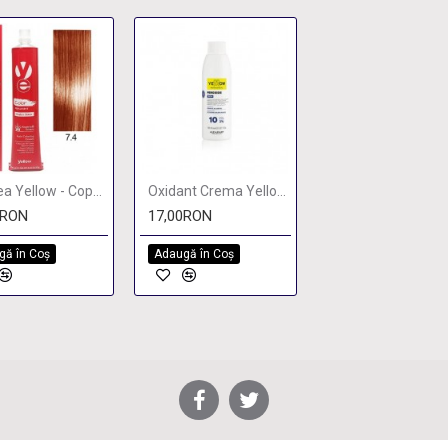
Vopsea Yellow - Copper Blonde 7.4
Oxidant Crema Yellow 10vol. 3% 150ml
0RON
17,00RON
gă în Coş
Adaugă în Coş