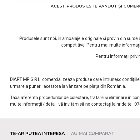
ACEST PRODUS ESTE VÂNDUT ȘI COMERCI
Produsele sunt noi, în ambalajele originale și provin din surs
competitive. Pentru mai multe informați
Pentru informații priv
DIART MP S.R.L. comercializează produse care întrunesc condițiile l
urmare a punerii acestora la vânzare pe piața din România.
Taxa aferentă procedurilor de colectare, tratare și eliminare în co
multe informații / detalii vă invităm să ne contactați la nr de tel. 
TE-AR PUTEA INTERESA
AU MAI CUMPARAT