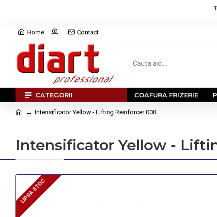
T
Home
Contact
CATEGORII
COAFURA FRIZERIE
Intensificator Yellow - Lifting Reinforcer 000
Intensificator Yellow - Lift
LIPSA STOC
LIPSA STOC