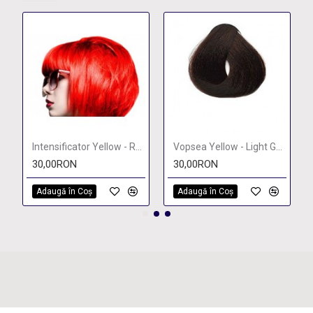
Intensificator Yellow - Red Intensifier 6000
Vopsea Yellow - Light Golden Mahogany Brown 5.35
30,00RON
30,00RON
Adaugă în Coş
Adaugă în Coş