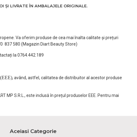
 ȘI LIVRATE ÎN AMBALAJELE ORIGINALE.
ropene. Va oferim produse de cea mai înalta calitate și prețuri
770 837 580 (Magazin Diart Beauty Store)
tactați la 0764.442.189
(EEE)
, având, astfel, calitatea de distribuitor al acestor produse
ART MP S.R.L., este inclusă în prețul produselor EEE. Pentru mai
Aceiasi Categorie