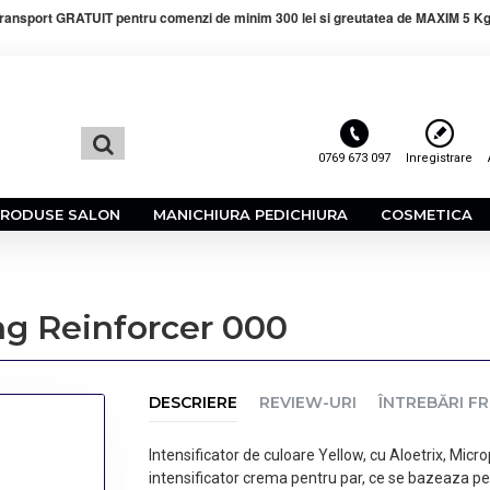
ransport GRATUIT pentru comenzi de minim 300 lei si greutatea de MAXIM 5 Kg
0769 673 097
Inregistrare
PRODUSE SALON
MANICHIURA PEDICHIURA
COSMETICA
ing Reinforcer 000
DESCRIERE
REVIEW-URI
ÎNTREBĂRI F
Intensificator de culoare Yellow, cu Aloetrix, Micr
intensificator crema pentru par, ce se bazeaza p