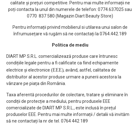
calitate și prețuri competitive. Pentru mai multe informații ne
poți contacta la unul din numerele de telefon: 0774.637025 sau
0770 837 580 (Magazin Diart Beauty Store)
Pentru informații privind mobilierul si utilarea unui salon de
înfrumusețare vă rugăm să ne contactați la 0764.442.189
Politica de mediu
DIART MP S.R.L. comercializează produse care întrunesc
condițiile legale pentru a fi calificate ca fiind echipamente
(EEE)
electrice și electronice
, având, astfel, calitatea de
distribuitor al acestor produse urmare a punerii acestora la
vânzare pe piața din România.
Taxa aferentă procedurilor de colectare, tratare și eliminare în
condiții de protecție a mediului, pentru produsele EEE
comercializate de DIART MP S.R.L., este inclusă în prețul
produselor EEE. Pentru mai multe informații / detalii vă invităm
să ne contactați la nr de tel. 0764 442 189