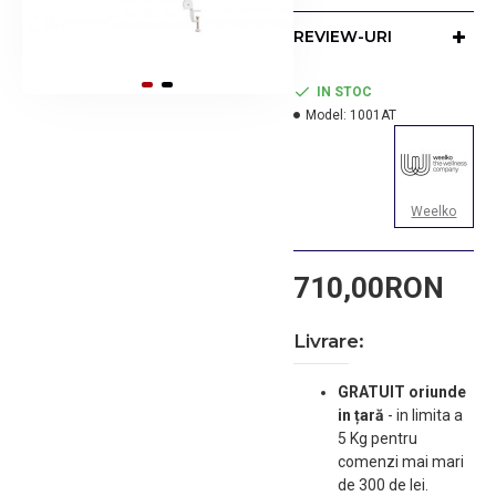
Se prinde la marginea
unui blat cu ajutorul
REVIEW-URI
sistemului de prindere din
poza (inclus in pret).
IN STOC
Model:
1001AT
Weelko
710,00RON
Livrare:
GRATUIT oriunde
in țară
-
in limita a
5 Kg pentru
comenzi mai mari
de 300 de lei.