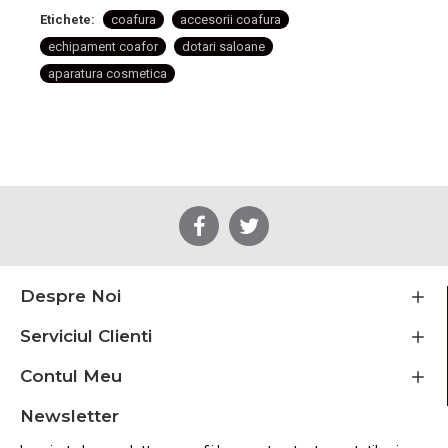
Etichete:
coafura
accesorii coafura
echipament coafor
dotari saloane
aparatura cosmetica
Despre Noi
Serviciul Clienti
Contul Meu
Newsletter