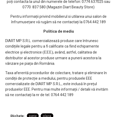
poți contacta la unul din numerele de telefon: 0774.637025 sau
0770 837 580 (Magazin Diart Beauty Store)
Pentru informații privind mobilierul si utilarea unui salon de
înfrumusețare vă rugăm să ne contactați la 0764.442.189
Politica de mediu
DIART MP S.R.L. comercializează produse care întrunesc
condițiile legale pentru a fi calificate ca fiind echipamente
(EEE)
electrice și electronice
, având, astfel, calitatea de
distribuitor al acestor produse urmare a punerii acestora la
vânzare pe piața din România.
Taxa aferentă procedurilor de colectare, tratare și eliminare în
condiții de protecție a mediului, pentru produsele EEE
comercializate de DIART MP S.R.L., este inclusă în prețul
produselor EEE. Pentru mai multe informații / detalii vă invităm
să ne contactați la nr de tel. 0764 442 189
Etichete:
perie
placa