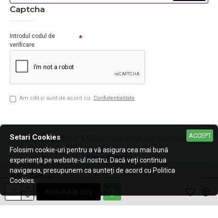
Captcha
Introdul codul de
verificare
Am citit şi sunt de acord cu
Confidentialitate
ACCEPT
Setari Cookies
Copyright © 2019, DiArt, Toate drepturile rezervate.
Folosim cookie-uri pentru a vă asigura cea mai bună
experiență pe website-ul nostru. Dacă veți continua
navigarea, presupunem ca sunteți de acord cu Politica
Cookies.
ADAUGĂ ÎN COŞ