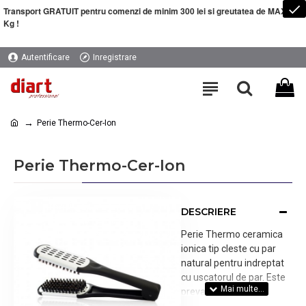
Transport GRATUIT pentru comenzi de minim 300 lei si greutatea de MAXIM 5
Kg !
Autentificare
Inregistrare
Perie Thermo-Cer-Ion
Perie Thermo-Cer-Ion
DESCRIERE
Perie Thermo ceramica
ionica tip cleste cu par
natural pentru indreptat
cu uscatorul de par. Este
prevazuta cu orificii