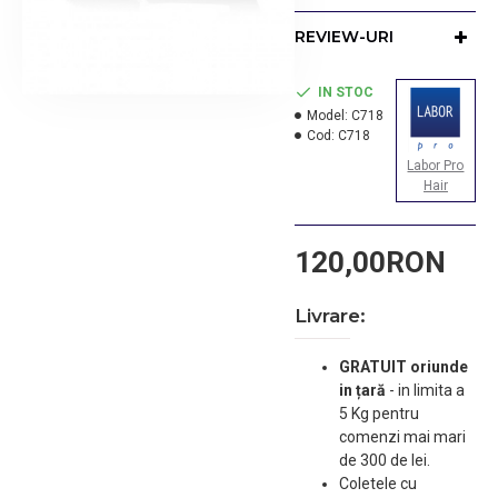
pentru circularea aerului
si ajutand astfel la
REVIEW-URI
indreptarea parului.
Productie: Italia.
IN STOC
Model:
C718
Cod:
C718
Labor Pro
Hair
120,00RON
Livrare:
GRATUIT oriunde
in țară
-
in limita a
5 Kg pentru
comenzi mai mari
de 300 de lei.
Coletele cu