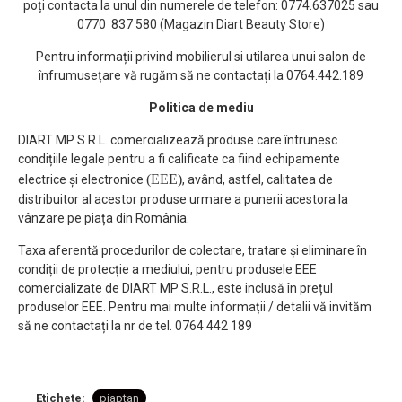
poți contacta la unul din numerele de telefon: 0774.637025 sau
0770 837 580 (Magazin Diart Beauty Store)
Pentru informații privind mobilierul si utilarea unui salon de
înfrumusețare vă rugăm să ne contactați la 0764.442.189
Politica de mediu
DIART MP S.R.L. comercializează produse care întrunesc
condițiile legale pentru a fi calificate ca fiind echipamente
(EEE)
electrice și electronice
, având, astfel, calitatea de
distribuitor al acestor produse urmare a punerii acestora la
vânzare pe piața din România.
Taxa aferentă procedurilor de colectare, tratare și eliminare în
condiții de protecție a mediului, pentru produsele EEE
comercializate de DIART MP S.R.L., este inclusă în prețul
produselor EEE. Pentru mai multe informații / detalii vă invităm
să ne contactați la nr de tel. 0764 442 189
Etichete:
piaptan