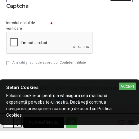
Captcha
Introdul codul de
verificare
Am citit şi sunt de acord cu
Confidentialitate
ACCEPT
Setari Cookies
Copyright © 2019, DiArt, Toate drepturile rezervate.
Folosim cookie-uri pentru a vă asigura cea mai bună
experiență pe website-ul nostru. Dacă veți continua
navigarea, presupunem ca sunteți de acord cu Politica
Cookies.
ADAUGĂ ÎN COŞ