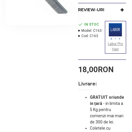
REVIEW-URI
IN STOC
Model:
C163
Cod:
C163
Labor Pro
Hair
18,00RON
Livrare:
GRATUIT oriunde
in țară
-
in limita a
5 Kg pentru
comenzi mai mari
de 300 de lei.
Coletele cu