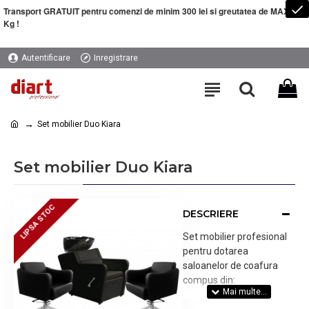
Transport GRATUIT pentru comenzi de minim 300 lei si greutatea de MAXIM 5
Kg !
Autentificare
Inregistrare
Set mobilier Duo Kiara
Set mobilier Duo Kiara
LIPSA STOC
LIPSA STOC
DESCRIERE
Set mobilier profesional
pentru dotarea
saloanelor de coafura
compus din:
- O unitate de spalare pentru