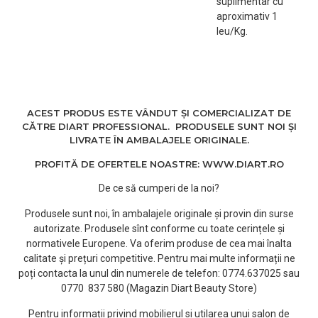
suplimentar cu
aproximativ 1
leu/Kg.
ACEST PRODUS ESTE VÂNDUT ȘI COMERCIALIZAT DE
CĂTRE DIART PROFESSIONAL. PRODUSELE SUNT NOI ȘI
LIVRATE ÎN AMBALAJELE ORIGINALE.
PROFITĂ DE OFERTELE NOASTRE: WWW.DIART.RO
De ce să cumperi de la noi?
Produsele sunt noi, în ambalajele originale și provin din surse
autorizate. Produsele sînt conforme cu toate cerințele și
normativele Europene. Va oferim produse de cea mai înalta
calitate și prețuri competitive. Pentru mai multe informații ne
poți contacta la unul din numerele de telefon: 0774.637025 sau
0770 837 580 (Magazin Diart Beauty Store)
Pentru informații privind mobilierul si utilarea unui salon de