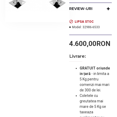
saloane de coafura si frizerie
REVIEW-URI
cu tapiterie din piele
ecologica neagra si cu suport
pentru picioare tip recliner,
LIPSA STOC
actionat de o maneta
Model:
32986-6533
laterala. Chiuveta este din
ceramica, reglabila fata -
4.600,00RON
spate. Modelul include
baterie, dus retractabil,
racord de scurgere si un
Livrare:
adaptor din silicon pentru
zona gatului.
GRATUIT oriunde
in țară
-
in limita a
- doua scaune profesionale
5 Kg pentru
pentru coafura cu pompa
comenzi mai mari
hidraulica foarte rezistenta,
de 300 de lei.
baza patrata in forma
Coletele cu
piramidala, tapiterie de
greutatea mai
culoare neagra.
mare de 5 Kg se
taxeaza