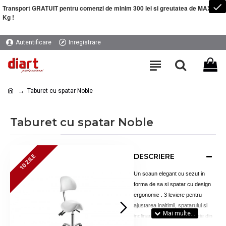
Transport GRATUIT pentru comenzi de minim 300 lei si greutatea de MAXIM 5
Kg !
Autentificare
Inregistrare
Taburet cu spatar Noble
Taburet cu spatar Noble
DESCRIERE
10 ZILE
10 ZILE
Un scaun elegant cu sezut in
forma de sa si spatar cu design
ergonomic . 3 leviere pentru
ajustarea inaltimii, spatarului si
inclinarea sezutului. Tapiterie din