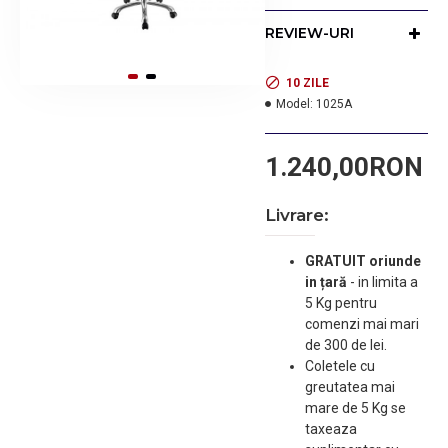
poliuretan de inalta calitate. Baza
cromata in forma de stea cu
REVIEW-URI
roti.Dimensiuni: 62/78 cm.
Greutate:9.3 kg. Culori
10 ZILE
disponibile:alb si negru
Model:
1025A
1.240,00RON
Livrare:
GRATUIT oriunde
in țară
-
in limita a
5 Kg pentru
comenzi mai mari
de 300 de lei.
Coletele cu
greutatea mai
mare de 5 Kg se
taxeaza