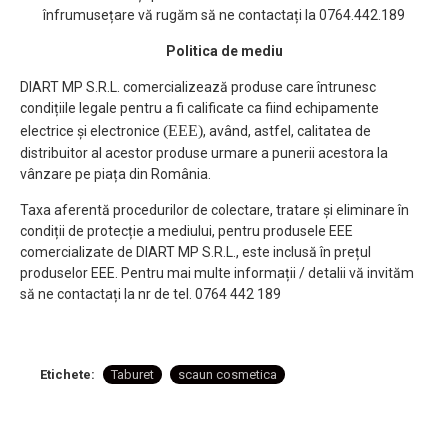
înfrumusețare vă rugăm să ne contactați la 0764.442.189
Politica de mediu
DIART MP S.R.L. comercializează produse care întrunesc
condițiile legale pentru a fi calificate ca fiind echipamente
(EEE)
electrice și electronice
, având, astfel, calitatea de
distribuitor al acestor produse urmare a punerii acestora la
vânzare pe piața din România.
Taxa aferentă procedurilor de colectare, tratare și eliminare în
condiții de protecție a mediului, pentru produsele EEE
comercializate de DIART MP S.R.L., este inclusă în prețul
produselor EEE. Pentru mai multe informații / detalii vă invităm
să ne contactați la nr de tel. 0764 442 189
Etichete:
Taburet
scaun cosmetica