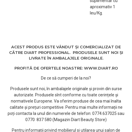
suplimentar cu
aproximativ 1
leu/Kg.
ACEST PRODUS ESTE VÂNDUT ȘI COMERCIALIZAT DE
CĂTRE DIART PROFESSIONAL. PRODUSELE SUNT NOI ȘI
LIVRATE ÎN AMBALAJELE ORIGINALE.
PROFITĂ DE OFERTELE NOASTRE: WWW.DIART.RO
De ce să cumperi de la noi?
Produsele sunt noi, în ambalajele originale și provin din surse
autorizate. Produsele sînt conforme cu toate cerințele și
normativele Europene. Va oferim produse de cea mai înalta
calitate și prețuri competitive. Pentru mai multe informații ne
poți contacta la unul din numerele de telefon: 0774.637025 sau
0770 837 580 (Magazin Diart Beauty Store)
Pentru informații privind mobilierul si utilarea unui salon de