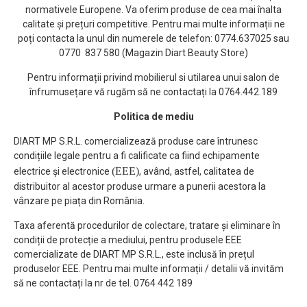
normativele Europene. Va oferim produse de cea mai înalta
calitate și prețuri competitive. Pentru mai multe informații ne
poți contacta la unul din numerele de telefon: 0774.637025 sau
0770 837 580 (Magazin Diart Beauty Store)
Pentru informații privind mobilierul si utilarea unui salon de
înfrumusețare vă rugăm să ne contactați la 0764.442.189
Politica de mediu
DIART MP S.R.L. comercializează produse care întrunesc
condițiile legale pentru a fi calificate ca fiind echipamente
(EEE)
electrice și electronice
, având, astfel, calitatea de
distribuitor al acestor produse urmare a punerii acestora la
vânzare pe piața din România.
Taxa aferentă procedurilor de colectare, tratare și eliminare în
condiții de protecție a mediului, pentru produsele EEE
comercializate de DIART MP S.R.L., este inclusă în prețul
produselor EEE. Pentru mai multe informații / detalii vă invităm
să ne contactați la nr de tel. 0764 442 189