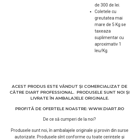
de 300 de lei.
lungă durată, iar părul tău
Coletele cu
va fi strălucitor și sănătos.
greutatea mai
mare de 5 Kg se
taxeaza
suplimentar cu
aproximativ 1
leu/Kg.
ACEST PRODUS ESTE VÂNDUT ȘI COMERCIALIZAT DE
CĂTRE DIART PROFESSIONAL. PRODUSELE SUNT NOI ȘI
LIVRATE ÎN AMBALAJELE ORIGINALE.
PROFITĂ DE OFERTELE NOASTRE: WWW.DIART.RO
De ce să cumperi de la noi?
Produsele sunt noi, în ambalajele originale și provin din surse
autorizate. Produsele sînt conforme cu toate cerințele și