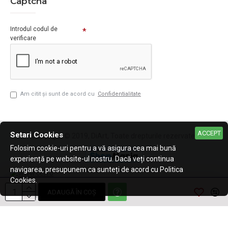
Captcha
Introdul codul de
verificare
Am citit şi sunt de acord cu
Confidentialitate
ACCEPT
Setari Cookies
Copyright © 2019, DiArt, Toate drepturile rezervate.
Folosim cookie-uri pentru a vă asigura cea mai bună
experiență pe website-ul nostru. Dacă veți continua
navigarea, presupunem ca sunteți de acord cu Politica
Cookies.
ADAUGĂ ÎN COŞ