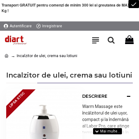
Transport GRATUIT pentru comenzi de minim 300 lei si greutatea de MAXIM 5
Kg !
Autentificare
Inregistrare
Incalzitor de ulei, crema sau lotiuni
Incalzitor de ulei, crema sau lotiuni
LIPSA STOC
LIPSA STOC
DESCRIERE
Warm Massage este
încălzitorul de ulei ușor,
compact și la îndemână
al Labor Pro, care atinge
temperatura maximă în