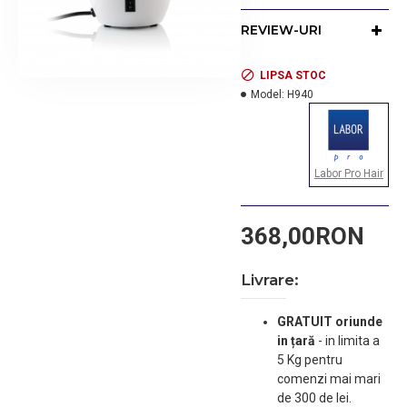
20 de minute. Pachetul
include 1 dozator gol de
REVIEW-URI
250 ml care poate fi
folosit pentru a încălzi
ulei, creme sau loțiuni
LIPSA STOC
Model:
H940
Labor Pro Hair
368,00RON
Livrare:
GRATUIT oriunde
in țară
-
in limita a
5 Kg pentru
comenzi mai mari
de 300 de lei.