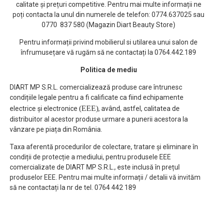
calitate și prețuri competitive. Pentru mai multe informații ne
poți contacta la unul din numerele de telefon: 0774.637025 sau
0770 837 580 (Magazin Diart Beauty Store)
Pentru informații privind mobilierul si utilarea unui salon de
înfrumusețare vă rugăm să ne contactați la 0764.442.189
Politica de mediu
DIART MP S.R.L. comercializează produse care întrunesc
condițiile legale pentru a fi calificate ca fiind echipamente
(EEE)
electrice și electronice
, având, astfel, calitatea de
distribuitor al acestor produse urmare a punerii acestora la
vânzare pe piața din România.
Taxa aferentă procedurilor de colectare, tratare și eliminare în
condiții de protecție a mediului, pentru produsele EEE
comercializate de DIART MP S.R.L., este inclusă în prețul
produselor EEE. Pentru mai multe informații / detalii vă invităm
să ne contactați la nr de tel. 0764 442 189