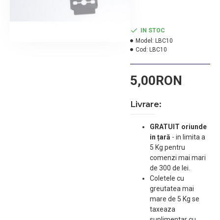
IN STOC
Model:
LBC10
Cod:
LBC10
5,00RON
Livrare:
GRATUIT oriunde
in țară
-
in limita a
5 Kg pentru
comenzi mai mari
de 300 de lei.
Coletele cu
greutatea mai
mare de 5 Kg se
taxeaza
suplimentar cu