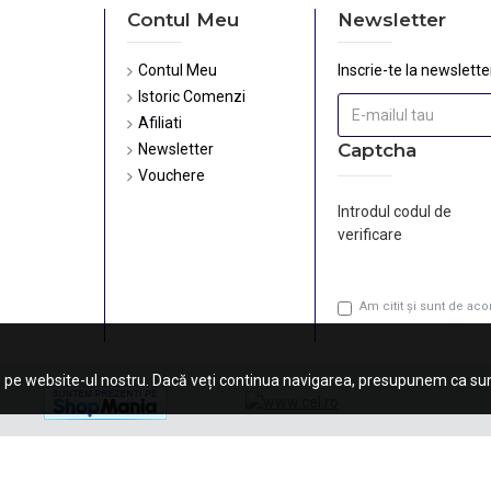
Contul Meu
Newsletter
Contul Meu
Inscrie-te la newsletter
Istoric Comenzi
Afiliati
Captcha
Newsletter
Vouchere
Introdul codul de
verificare
Am citit şi sunt de ac
 pe website-ul nostru. Dacă veți continua navigarea, presupunem ca sunt