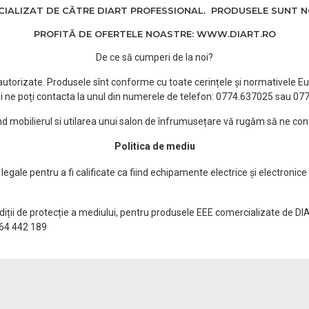
ALIZAT DE CĂTRE DIART PROFESSIONAL. PRODUSELE SUNT NOI
PROFITĂ DE OFERTELE NOASTRE: WWW.DIART.RO
De ce să cumperi de la noi?
e autorizate. Produsele sînt conforme cu toate cerințele și normativele Eu
i ne poți contacta la unul din numerele de telefon: 0774.637025 sau 0
ind mobilierul si utilarea unui salon de înfrumusețare vă rugăm să ne con
Politica de mediu
egale pentru a fi calificate ca fiind echipamente electrice și electronice
ndiții de protecție a mediului, pentru produsele EEE comercializate de DI
0764 442 189