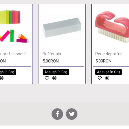
Buffer profesional fluorescent
Buffer alb
Perie deprafuit
RON
5,00RON
5,00RON
gă în Coş
Adaugă în Coş
Adaugă în Coş