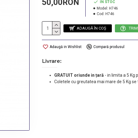
50,00RON
IN STOC
Model:
H746
Cod:
H746
ADAUGĂ ÎN COŞ
TRIM
Adaugă in Wishlist
Compară produsul
Livrare:
GRATUIT oriunde in țară
-
in limita a 5 Kg
Coletele cu greutatea mai mare de 5 Kg se 