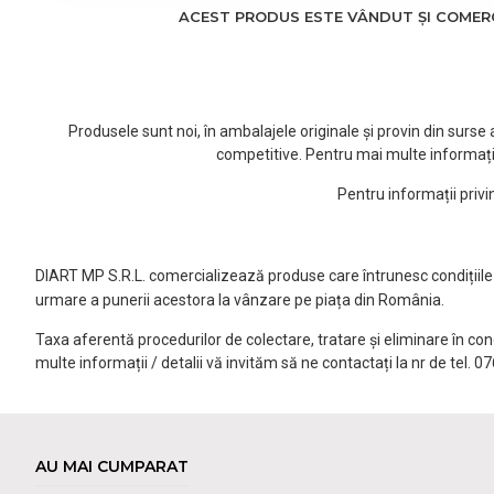
ACEST PRODUS ESTE VÂNDUT ȘI COMERCI
Produsele sunt noi, în ambalajele originale și provin din surs
competitive. Pentru mai multe informați
Pentru informații priv
DIART MP S.R.L. comercializează produse care întrunesc condițiile l
urmare a punerii acestora la vânzare pe piața din România.
Taxa aferentă procedurilor de colectare, tratare și eliminare în co
multe informații / detalii vă invităm să ne contactați la nr de tel. 
AU MAI CUMPARAT