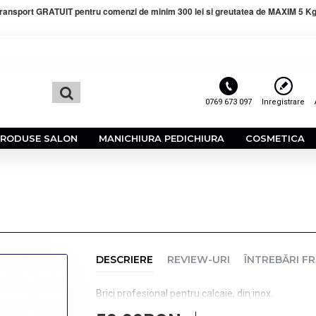
ransport GRATUIT pentru comenzi de minim 300 lei si greutatea de MAXIM 5 Kg
0769 673 097
Inregistrare
PRODUSE SALON
MANICHIURA PEDICHIURA
COSMETICA
DESCRIERE
REVIEW-URI
ÎNTREBĂRI F
Brici profesional pentru calcaie, din inox.