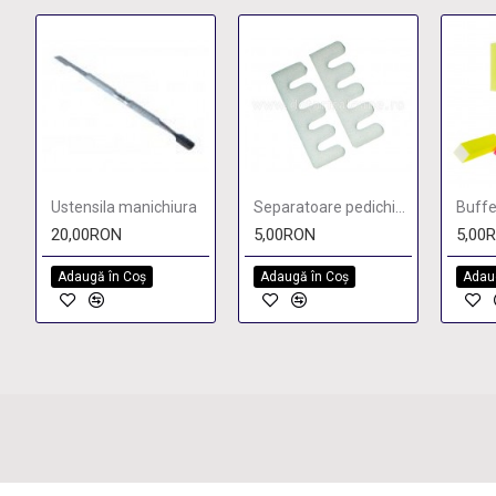
Ustensila manichiura
Separatoare pedichiura - Alb
20,00RON
5,00RON
5,00
Adaugă în Coş
Adaugă în Coş
Adau