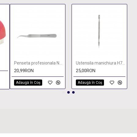
Penseta profesionala Nail Art
Ustensila manichiura H727
20,99RON
25,00RON
Adaugă în Coş
Adaugă în Coş