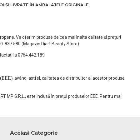
 ȘI LIVRATE ÎN AMBALAJELE ORIGINALE.
ropene. Va oferim produse de cea mai înalta calitate și prețuri
770 837 580 (Magazin Diart Beauty Store)
tactați la 0764.442.189
(EEE)
, având, astfel, calitatea de distribuitor al acestor produse
ART MP S.R.L., este inclusă în prețul produselor EEE. Pentru mai
Aceiasi Categorie