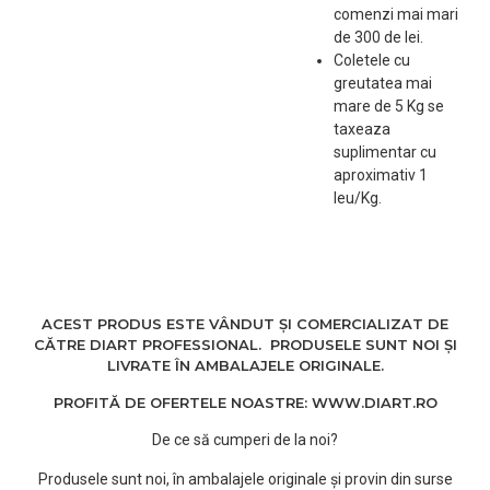
comenzi mai mari
aparatul conectat la priza,
de 300 de lei.
ondulatorul Mira Curl va intra in
Coletele cu
Standby dupa aproximativ 20min.
greutatea mai
•Oprire automata, dupa 60 de
mare de 5 Kg se
minute.
taxeaza
•Cablu rotativ profesional cu o
suplimentar cu
lungime de 2,70 m.
aproximativ 1
•Sistem anti-blocare.
leu/Kg.
ACEST PRODUS ESTE VÂNDUT ȘI COMERCIALIZAT DE
CĂTRE DIART PROFESSIONAL. PRODUSELE SUNT NOI ȘI
LIVRATE ÎN AMBALAJELE ORIGINALE.
PROFITĂ DE OFERTELE NOASTRE: WWW.DIART.RO
De ce să cumperi de la noi?
Produsele sunt noi, în ambalajele originale și provin din surse