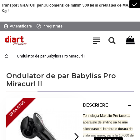
Transport GRATUIT pentru comenzi de minim 300 lei si greutatea de MAXIM 5
Kg !
Autentificare
Inregistrare
Ondulator de par Babyliss Pro Miracurl II
Ondulator de par Babyliss Pro
Miracurl II
LIPSA STOC
LIPSA STOC
DESCRIERE
Tehnologia MaxLife Pro face ca
aparatele de styling sa fie mai
silentioase si le ofera o durata de
viata mai mare, pana la 10 000 de