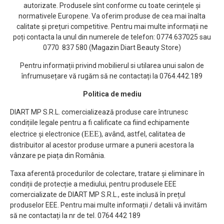
autorizate. Produsele sînt conforme cu toate cerințele și
normativele Europene. Va oferim produse de cea mai înalta
calitate și prețuri competitive. Pentru mai multe informații ne
poți contacta la unul din numerele de telefon: 0774.637025 sau
0770 837 580 (Magazin Diart Beauty Store)
Pentru informații privind mobilierul si utilarea unui salon de
înfrumusețare vă rugăm să ne contactați la 0764.442.189
Politica de mediu
DIART MP S.R.L. comercializează produse care întrunesc
condițiile legale pentru a fi calificate ca fiind echipamente
(EEE)
electrice și electronice
, având, astfel, calitatea de
distribuitor al acestor produse urmare a punerii acestora la
vânzare pe piața din România.
Taxa aferentă procedurilor de colectare, tratare și eliminare în
condiții de protecție a mediului, pentru produsele EEE
comercializate de DIART MP S.R.L., este inclusă în prețul
produselor EEE. Pentru mai multe informații / detalii vă invităm
să ne contactați la nr de tel. 0764 442 189