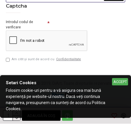
Captcha
Introdul codul de
verificare
Am citit şi sunt de acord cu
Confidentialitate
ACCEPT
Setari Cookies
Copyright © 2019, DiArt, Toate drepturile rezervate.
Folosim cookie-uri pentru a vă asigura cea mai bună
experiență pe website-ul nostru. Dacă veți continua
navigarea, presupunem ca sunteți de acord cu Politica
Cookies.
ADAUGĂ ÎN COŞ