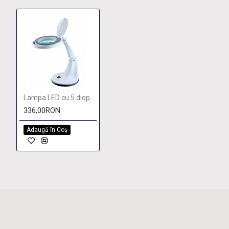
Lampa LED cu 5 dioptrii
336,00RON
Adaugă în Coş