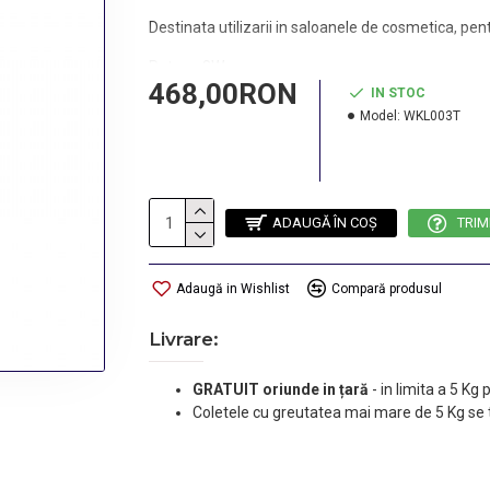
Destinata utilizarii in saloanele de cosmetica, pen
Putere: 8W
468,00RON
IN STOC
Model:
WKL003T
ADAUGĂ ÎN COŞ
TRIM
Adaugă in Wishlist
Compară produsul
Livrare:
GRATUIT oriunde in țară
-
in limita a 5 Kg
Coletele cu greutatea mai mare de 5 Kg se 