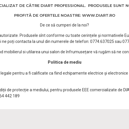
ALIZAT DE CĂTRE DIART PROFESSIONAL. PRODUSELE SUNT NOI
PROFITĂ DE OFERTELE NOASTRE: WWW.DIART.RO
De ce să cumperi de la noi?
e autorizate. Produsele sînt conforme cu toate cerințele și normativele Eu
i ne poți contacta la unul din numerele de telefon: 0774.637025 sau 0
ind mobilierul si utilarea unui salon de înfrumusețare vă rugăm să ne con
Politica de mediu
egale pentru a fi calificate ca fiind echipamente electrice și electronice
ndiții de protecție a mediului, pentru produsele EEE comercializate de DI
0764 442 189