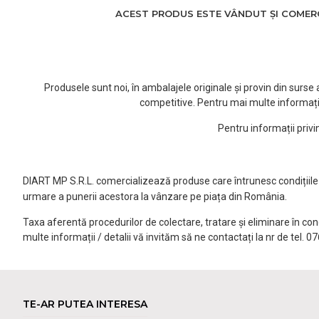
ACEST PRODUS ESTE VÂNDUT ȘI COMERCI
Produsele sunt noi, în ambalajele originale și provin din surs
competitive. Pentru mai multe informați
Pentru informații priv
DIART MP S.R.L. comercializează produse care întrunesc condițiile l
urmare a punerii acestora la vânzare pe piața din România.
Taxa aferentă procedurilor de colectare, tratare și eliminare în co
multe informații / detalii vă invităm să ne contactați la nr de tel. 
TE-AR PUTEA INTERESA