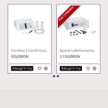
PRE-COMANDA
PRE-COMANDA
Combina 2 functii Vacuum & Spray
Aparat radiofrecventa monopolar si bipolar KPSULE
925,00RON
3.135,00RON
Adaugă în Coş
Adaugă în Coş