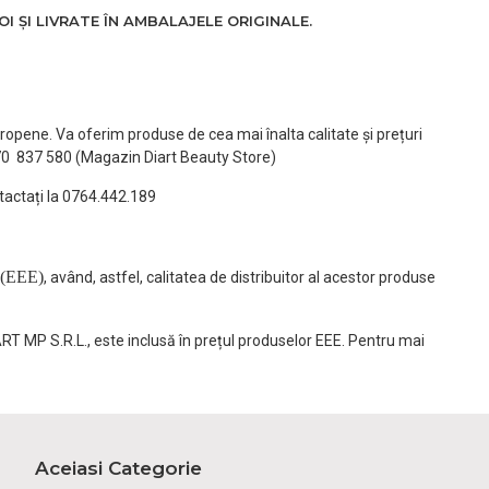
 ȘI LIVRATE ÎN AMBALAJELE ORIGINALE.
ropene. Va oferim produse de cea mai înalta calitate și prețuri
770 837 580 (Magazin Diart Beauty Store)
tactați la 0764.442.189
(EEE)
, având, astfel, calitatea de distribuitor al acestor produse
ART MP S.R.L., este inclusă în prețul produselor EEE. Pentru mai
Aceiasi Categorie