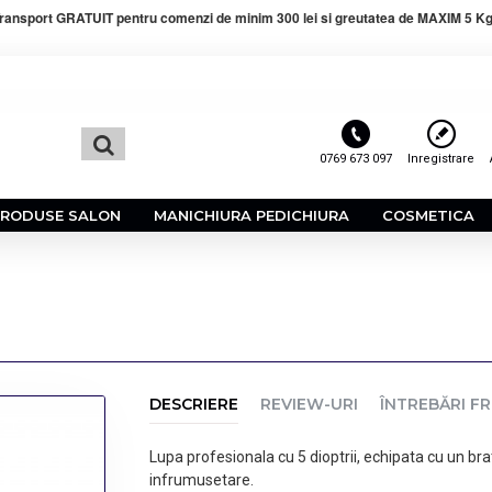
ransport GRATUIT pentru comenzi de minim 300 lei si greutatea de MAXIM 5 Kg
0769 673 097
Inregistrare
PRODUSE SALON
MANICHIURA PEDICHIURA
COSMETICA
DESCRIERE
REVIEW-URI
ÎNTREBĂRI F
Lupa profesionala cu 5 dioptrii, echipata cu un bra
infrumusetare.