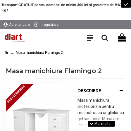
Transport GRATUIT pentru comenzi de minim 300 lei si greutatea de MAXIM 5
Kg !
Autentificare
Inregistrare
Masa manichiura Flamingo 2
Masa manichiura Flamingo 2
PRE-COMANDA
PRE-COMANDA
DESCRIERE
Masa manichiura
profesionala pentru
reconstructia unghiilor cu
gel sau acryl. Masa are
doua corpuri cu sertare.