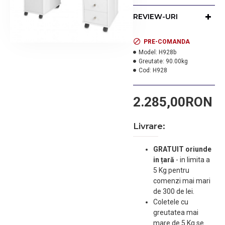
Blatul este decupat in
dreptul lucratoarei.
REVIEW-URI
Masa include: suportul de
oje si aspiratorul care
este incastrat in blat. Nu
PRE-COMANDA
este inclusa pernuta de
Model:
H928b
Greutate:
90.00kg
manichiura, dar se poate
Cod:
H928
achizitiona separat.
Culori disponibile: alb
2.285,00RON
Livrare:
GRATUIT oriunde
in țară
-
in limita a
5 Kg pentru
comenzi mai mari
de 300 de lei.
Coletele cu
greutatea mai
mare de 5 Kg se