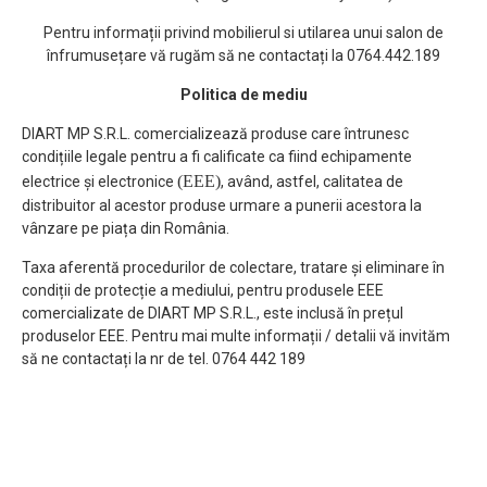
Pentru informații privind mobilierul si utilarea unui salon de
înfrumusețare vă rugăm să ne contactați la 0764.442.189
Politica de mediu
DIART MP S.R.L. comercializează produse care întrunesc
condițiile legale pentru a fi calificate ca fiind echipamente
(EEE)
electrice și electronice
, având, astfel, calitatea de
distribuitor al acestor produse urmare a punerii acestora la
vânzare pe piața din România.
Taxa aferentă procedurilor de colectare, tratare și eliminare în
condiții de protecție a mediului, pentru produsele EEE
comercializate de DIART MP S.R.L., este inclusă în prețul
produselor EEE. Pentru mai multe informații / detalii vă invităm
să ne contactați la nr de tel. 0764 442 189