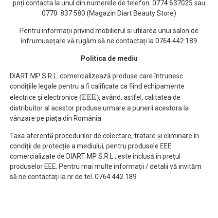
poți contacta la unul din numerele de telefon: 0774.637025 sau
0770 837 580 (Magazin Diart Beauty Store)
Pentru informații privind mobilierul si utilarea unui salon de
înfrumusețare vă rugăm să ne contactați la 0764.442.189
Politica de mediu
DIART MP S.R.L. comercializează produse care întrunesc
condițiile legale pentru a fi calificate ca fiind echipamente
(EEE)
electrice și electronice
, având, astfel, calitatea de
distribuitor al acestor produse urmare a punerii acestora la
vânzare pe piața din România.
Taxa aferentă procedurilor de colectare, tratare și eliminare în
condiții de protecție a mediului, pentru produsele EEE
comercializate de DIART MP S.R.L., este inclusă în prețul
produselor EEE. Pentru mai multe informații / detalii vă invităm
să ne contactați la nr de tel. 0764 442 189