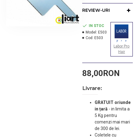
pentru agatare.
Dimensiuni oglinda: 23,5 x
REVIEW-URI
20,5 cm;
Dimensiuni maner: 11,5 x
4 cm.
IN STOC
Model:
E503
Cod:
E503
Labor Pro
Hair
88,00RON
Livrare:
GRATUIT oriunde
in țară
-
in limita a
5 Kg pentru
comenzi mai mari
de 300 de lei.
Coletele cu