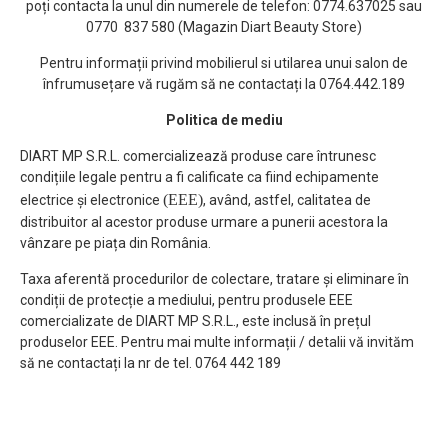
poți contacta la unul din numerele de telefon: 0774.637025 sau
0770 837 580 (Magazin Diart Beauty Store)
Pentru informații privind mobilierul si utilarea unui salon de
înfrumusețare vă rugăm să ne contactați la 0764.442.189
Politica de mediu
DIART MP S.R.L. comercializează produse care întrunesc
condițiile legale pentru a fi calificate ca fiind echipamente
(EEE)
electrice și electronice
, având, astfel, calitatea de
distribuitor al acestor produse urmare a punerii acestora la
vânzare pe piața din România.
Taxa aferentă procedurilor de colectare, tratare și eliminare în
condiții de protecție a mediului, pentru produsele EEE
comercializate de DIART MP S.R.L., este inclusă în prețul
produselor EEE. Pentru mai multe informații / detalii vă invităm
să ne contactați la nr de tel. 0764 442 189