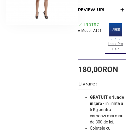
REVIEW-URI
Tara de provenienta:
ITALIA
IN STOC
Model:
A191
Pretul prezentat include
Labor Pro
TVA
Hair
180,00RON
Livrare:
GRATUIT oriunde
in țară
-
in limita a
5 Kg pentru
comenzi mai mari
de 300 de lei.
Coletele cu