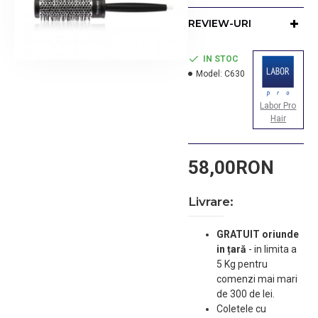
retractabil pentru
alegerea suvitelor.
REVIEW-URI
Productie Spania.
Pretul prezentat include
IN STOC
TVA.
Model:
C630
Labor Pro
Hair
58,00RON
Livrare:
GRATUIT oriunde
in țară
-
in limita a
5 Kg pentru
comenzi mai mari
de 300 de lei.
Coletele cu