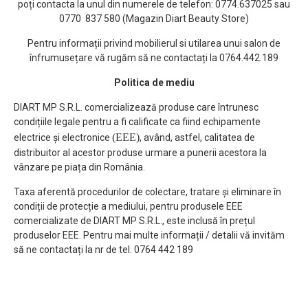
poți contacta la unul din numerele de telefon: 0774.637025 sau
0770 837 580 (Magazin Diart Beauty Store)
Pentru informații privind mobilierul si utilarea unui salon de
înfrumusețare vă rugăm să ne contactați la 0764.442.189
Politica de mediu
DIART MP S.R.L. comercializează produse care întrunesc
condițiile legale pentru a fi calificate ca fiind echipamente
(EEE)
electrice și electronice
, având, astfel, calitatea de
distribuitor al acestor produse urmare a punerii acestora la
vânzare pe piața din România.
Taxa aferentă procedurilor de colectare, tratare și eliminare în
condiții de protecție a mediului, pentru produsele EEE
comercializate de DIART MP S.R.L., este inclusă în prețul
produselor EEE. Pentru mai multe informații / detalii vă invităm
să ne contactați la nr de tel. 0764 442 189