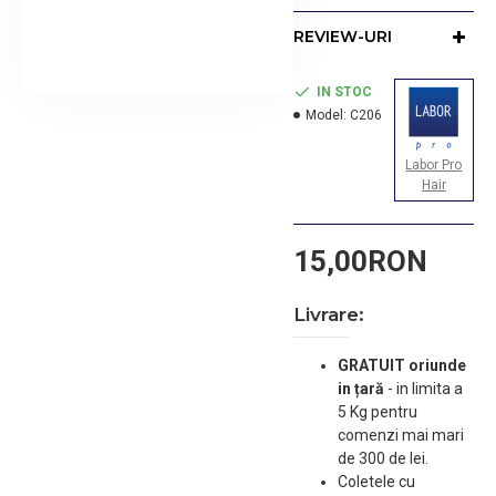
descurcat parul. Material
REVIEW-URI
antistatic rezistent cu
continut de silicon pentru
o elasticitate sporita.
IN STOC
Productie Italia
Model:
C206
Labor Pro
Hair
Pretul prezentat include
TVA.
Tara de provenienta:
15,00RON
ITALIA
Livrare:
GRATUIT oriunde
in țară
-
in limita a
5 Kg pentru
comenzi mai mari
de 300 de lei.
Coletele cu