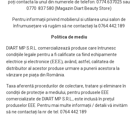
poți contacta la unul din numerele de telefon: 0774.637025 sau
0770 837 580 (Magazin Diart Beauty Store)
Pentru informații privind mobilierul si utilarea unui salon de
înfrumusețare vă rugăm să ne contactați la 0764.442.189
Politica de mediu
DIART MP S.R.L. comercializează produse care întrunesc
condițiile legale pentru a fi calificate ca fiind echipamente
(EEE)
electrice și electronice
, având, astfel, calitatea de
distribuitor al acestor produse urmare a punerii acestora la
vânzare pe piața din România.
Taxa aferentă procedurilor de colectare, tratare și eliminare în
condiții de protecție a mediului, pentru produsele EEE
comercializate de DIART MP S.R.L., este inclusă în prețul
produselor EEE. Pentru mai multe informații / detalii vă invităm
să ne contactați la nr de tel. 0764 442 189