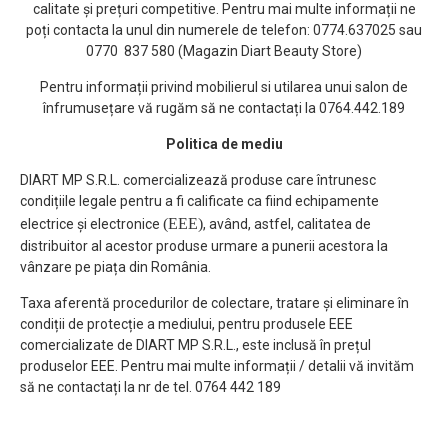
calitate și prețuri competitive. Pentru mai multe informații ne
poți contacta la unul din numerele de telefon: 0774.637025 sau
0770 837 580 (Magazin Diart Beauty Store)
Pentru informații privind mobilierul si utilarea unui salon de
înfrumusețare vă rugăm să ne contactați la 0764.442.189
Politica de mediu
DIART MP S.R.L. comercializează produse care întrunesc
condițiile legale pentru a fi calificate ca fiind echipamente
(EEE)
electrice și electronice
, având, astfel, calitatea de
distribuitor al acestor produse urmare a punerii acestora la
vânzare pe piața din România.
Taxa aferentă procedurilor de colectare, tratare și eliminare în
condiții de protecție a mediului, pentru produsele EEE
comercializate de DIART MP S.R.L., este inclusă în prețul
produselor EEE. Pentru mai multe informații / detalii vă invităm
să ne contactați la nr de tel. 0764 442 189