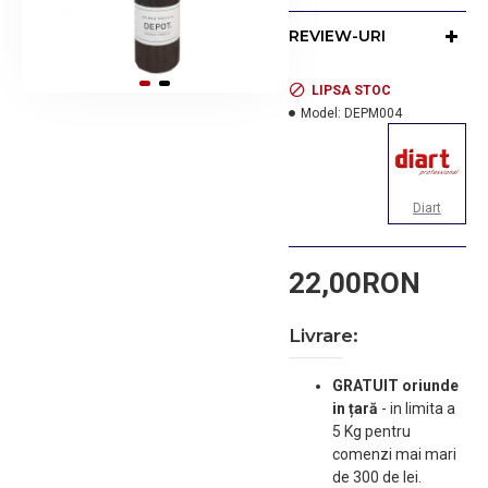
Pulverizator profesional,
REVIEW-URI
practic si rezistent.
LIPSA STOC
Model:
DEPM004
Diart
22,00RON
Livrare:
GRATUIT oriunde
in țară
-
in limita a
5 Kg pentru
comenzi mai mari
de 300 de lei.