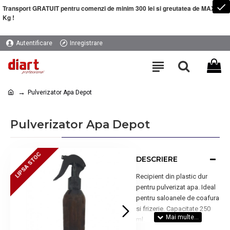
Transport GRATUIT pentru comenzi de minim 300 lei si greutatea de MAXIM 5
Kg !
Autentificare
Inregistrare
Pulverizator Apa Depot
Pulverizator Apa Depot
LIPSA STOC
LIPSA STOC
DESCRIERE
Recipient din plastic dur
pentru pulverizat apa. Ideal
pentru saloanele de coafura
si frizerie. Capacitate 250
ml.