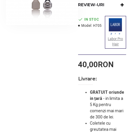
REVIEW-URI
IN STOC
Model:
H705
Labor Pro
Hair
40,00RON
Livrare:
GRATUIT oriunde
in țară
-
in limita a
5 Kg pentru
comenzi mai mari
de 300 de lei.
Coletele cu
greutatea mai