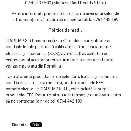
0770 837 580 (Magazin Diart Beauty Store)
Pentru informații privind mobilierul si utilarea unui salon de
înfrumusețare vă rugăm să ne contactați la 0764.442.189
Politica de mediu
DIART MP S.R.L. comercializează produse care întrunesc
condițiile legale pentru a fi calificate ca fiind echipamente
(EEE)
electrice și electronice
, având, astfel, calitatea de
distribuitor al acestor produse urmare a punerii acestora la
vânzare pe piața din România.
Taxa aferentă procedurilor de colectare, tratare și eliminare în
condiții de protecție a mediului, pentru produsele EEE
comercializate de DIART MP S.R.L., este inclusă în prețul
produselor EEE. Pentru mai multe informații / detalii vă invităm
să ne contactați la nr de tel. 0764 442 189
Etichete:
Brici