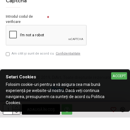
Captcha
Introdul codul de
verificare
Am citit şi sunt de acord cu
Confidentialitate
ACCEPT
Setari Cookies
Copyright © 2019, DiArt, Toate drepturile rezervate.
Folosim cookie-uri pentru a vă asigura cea mai bună
experiență pe website-ul nostru. Dacă veți continua
navigarea, presupunem ca sunteți de acord cu Politica
Cookies.
ADAUGĂ ÎN COŞ