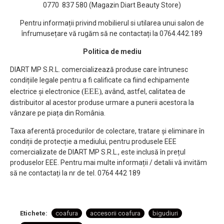
0770 837 580 (Magazin Diart Beauty Store)
Pentru informații privind mobilierul si utilarea unui salon de
înfrumusețare vă rugăm să ne contactați la 0764.442.189
Politica de mediu
DIART MP S.R.L. comercializează produse care întrunesc
condițiile legale pentru a fi calificate ca fiind echipamente
(EEE)
electrice și electronice
, având, astfel, calitatea de
distribuitor al acestor produse urmare a punerii acestora la
vânzare pe piața din România.
Taxa aferentă procedurilor de colectare, tratare și eliminare în
condiții de protecție a mediului, pentru produsele EEE
comercializate de DIART MP S.R.L., este inclusă în prețul
produselor EEE. Pentru mai multe informații / detalii vă invităm
să ne contactați la nr de tel. 0764 442 189
Etichete:
coafura
accesorii coafura
bigudiuri