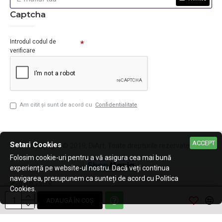
Captcha
Introdul codul de
verificare
Am citit şi sunt de acord cu
Confidentialitate
ACCEPT
Setari Cookies
Copyright © 2019, DiArt, Toate drepturile rezervate.
Folosim cookie-uri pentru a vă asigura cea mai bună
experiență pe website-ul nostru. Dacă veți continua
navigarea, presupunem ca sunteți de acord cu Politica
Cookies.
ADAUGĂ ÎN COŞ