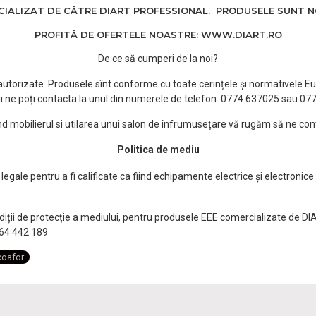
ALIZAT DE CĂTRE DIART PROFESSIONAL. PRODUSELE SUNT NOI
PROFITĂ DE OFERTELE NOASTRE: WWW.DIART.RO
De ce să cumperi de la noi?
e autorizate. Produsele sînt conforme cu toate cerințele și normativele Eu
i ne poți contacta la unul din numerele de telefon: 0774.637025 sau 0
ind mobilierul si utilarea unui salon de înfrumusețare vă rugăm să ne con
Politica de mediu
egale pentru a fi calificate ca fiind echipamente electrice și electronice
ndiții de protecție a mediului, pentru produsele EEE comercializate de DI
0764 442 189
coafor