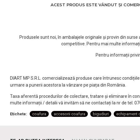
ACEST PRODUS ESTE VÂNDUT ȘI COMERCI
Produsele sunt noi, în ambalajele originale și provin din surs
competitive. Pentru mai multe informați
Pentru informații priv
DIART MP S.R.L. comercializează produse care întrunesc condițiile l
urmare a punerii acestora la vânzare pe piața din România.
Taxa aferentă procedurilor de colectare, tratare și eliminare în co
multe informații / detalii vă invităm să ne contactați la nr de tel. 
Etichete:
coafura
accesorii coafura
bigudiuri
echipament 