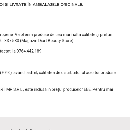
 ȘI LIVRATE ÎN AMBALAJELE ORIGINALE.
ropene. Va oferim produse de cea mai înalta calitate și prețuri
770 837 580 (Magazin Diart Beauty Store)
tactați la 0764.442.189
(EEE)
, având, astfel, calitatea de distribuitor al acestor produse
ART MP S.R.L., este inclusă în prețul produselor EEE. Pentru mai