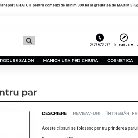
ransport GRATUIT pentru comenzi de minim 300 lei si greutatea de MAXIM 5 Kg
0769 673 097
Inregistrare
PRODUSE SALON
MANICHIURA PEDICHIURA
COSMETICA
entru par
DESCRIERE
REVIEW-URI
ÎNTREBĂRI F
Aceste clipsuri se folosesc pentru prinderea parulu