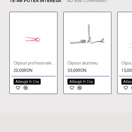
TE-AR PUTEA INTERESA
AU MAI CUMPARAT
Clipsuri profesionale din plastic pentru par
Clipsuri aluminiu
Clips
20,00RON
33,00RON
15,0
Adaugă în Coş
Adaugă în Coş
Adau