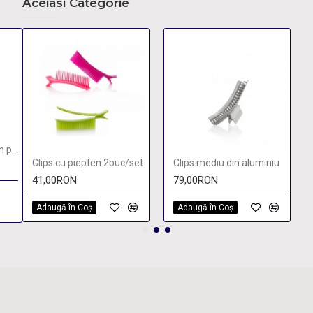
Aceiasi Categorie
Clipsuri colorate din plastic pentru par
Clips cu piepten 2buc/set
Clips mediu din aluminiu
41,00RON
79,00RON
Adaugă în Coş
Adaugă în Coş