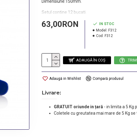
Dimensiune:150mm.
Setul contine 12 bucati.
63,00RON
IN STOC
Model:
F312
Cod:
F312
ADAUGĂ ÎN COŞ
TRIM
Adaugă in Wishlist
Compară produsul
Livrare:
GRATUIT oriunde in țară
-
in limita a 5 Kg
Coletele cu greutatea mai mare de 5 Kg se 