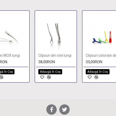
uri INOX lungi
Clipsuri din otel lungi
0RON
38,00RON
35,00RON
gă în Coş
Adaugă în Coş
Adaugă în Coş