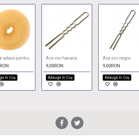
Burete adaos pentru coc blond
Ace coc havana
Ace coc negre
0RON
9,00RON
9,00RON
gă în Coş
Adaugă în Coş
Adaugă în Coş