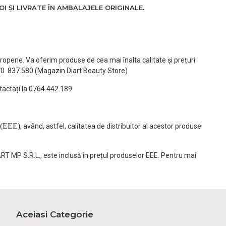
 ȘI LIVRATE ÎN AMBALAJELE ORIGINALE.
ropene. Va oferim produse de cea mai înalta calitate și prețuri
770 837 580 (Magazin Diart Beauty Store)
tactați la 0764.442.189
(EEE)
, având, astfel, calitatea de distribuitor al acestor produse
ART MP S.R.L., este inclusă în prețul produselor EEE. Pentru mai
Aceiasi Categorie