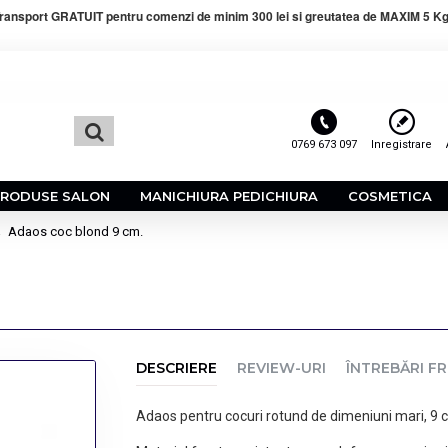
ransport GRATUIT pentru comenzi de minim 300 lei si greutatea de MAXIM 5 Kg
0769 673 097
Inregistrare
PRODUSE SALON
MANICHIURA PEDICHIURA
COSMETICA
Adaos coc blond 9 cm.
DESCRIERE
REVIEW-URI
ÎNTREBĂRI F
Adaos pentru cocuri rotund de dimeniuni mari, 9 