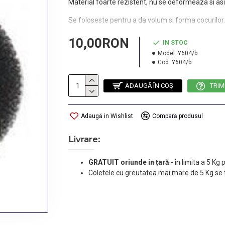
Material foarte rezistent, nu se deformeaza si asi
Se foloseste pentru a da volum si forma cocurilor.
Culoare: blond.
10,00RON
IN STOC
Model:
Y604/b
Cod:
Y604/b
ADAUGĂ ÎN COŞ
TRIM
Adaugă in Wishlist
Compară produsul
Livrare:
GRATUIT oriunde in țară
-
in limita a 5 Kg
Coletele cu greutatea mai mare de 5 Kg se 