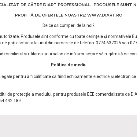
ALIZAT DE CĂTRE DIART PROFESSIONAL. PRODUSELE SUNT NOI
PROFITĂ DE OFERTELE NOASTRE: WWW.DIART.RO
De ce să cumperi de la noi?
e autorizate. Produsele sînt conforme cu toate cerințele și normativele Eu
i ne poți contacta la unul din numerele de telefon: 0774.637025 sau 0
ind mobilierul si utilarea unui salon de înfrumusețare vă rugăm să ne con
Politica de mediu
egale pentru a fi calificate ca fiind echipamente electrice și electronice
ndiții de protecție a mediului, pentru produsele EEE comercializate de DI
0764 442 189