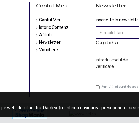
Contul Meu
Newsletter
Contul Meu
Inscrie-te la newsletter
Istoric Comenzi
Afiliati
Captcha
Newsletter
Vouchere
Introdul codul de
verificare
Am citit şi sunt de ac
 pe website-ul nostru. Dacă veți continua navigarea, presupunem ca sunt