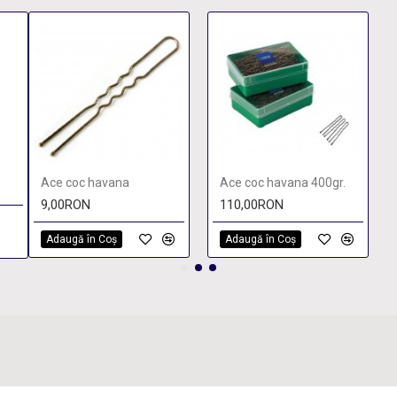
Ace coc havana
Ace coc havana 400gr.
9,00RON
110,00RON
Adaugă în Coş
Adaugă în Coş