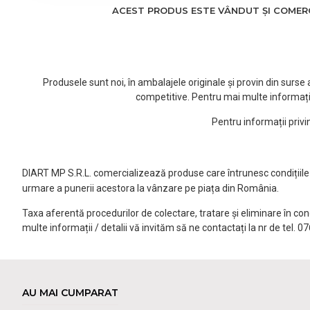
ACEST PRODUS ESTE VÂNDUT ȘI COMERCI
Produsele sunt noi, în ambalajele originale și provin din surs
competitive. Pentru mai multe informați
Pentru informații priv
DIART MP S.R.L. comercializează produse care întrunesc condițiile l
urmare a punerii acestora la vânzare pe piața din România.
Taxa aferentă procedurilor de colectare, tratare și eliminare în co
multe informații / detalii vă invităm să ne contactați la nr de tel. 
AU MAI CUMPARAT