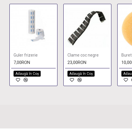
Guler frizerie
Clame coc negre
7,00RON
23,00RON
10,0
Adaugă în Coş
Adaugă în Coş
Adau