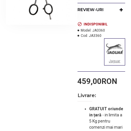
filat clasic si traditional.
REVIEW-URI
INDISPONIBIL
Model:
JA3360
Cod:
JA3360
Jaguar
459,00RON
Livrare:
GRATUIT oriunde
in țară
-
in limita a
5 Kg pentru
comenzi mai mari