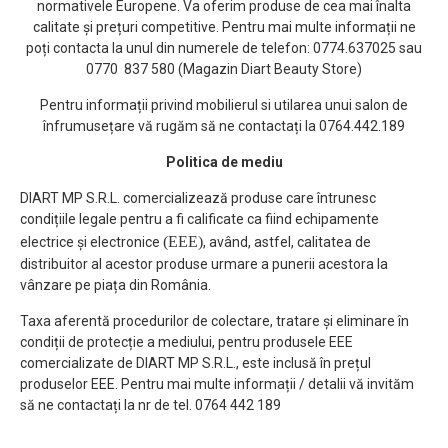
normativele Europene. Va oferim produse de cea mai înalta
calitate și prețuri competitive. Pentru mai multe informații ne
poți contacta la unul din numerele de telefon: 0774.637025 sau
0770 837 580 (Magazin Diart Beauty Store)
Pentru informații privind mobilierul si utilarea unui salon de
înfrumusețare vă rugăm să ne contactați la 0764.442.189
Politica de mediu
DIART MP S.R.L. comercializează produse care întrunesc
condițiile legale pentru a fi calificate ca fiind echipamente
(EEE)
electrice și electronice
, având, astfel, calitatea de
distribuitor al acestor produse urmare a punerii acestora la
vânzare pe piața din România.
Taxa aferentă procedurilor de colectare, tratare și eliminare în
condiții de protecție a mediului, pentru produsele EEE
comercializate de DIART MP S.R.L., este inclusă în prețul
produselor EEE. Pentru mai multe informații / detalii vă invităm
să ne contactați la nr de tel. 0764 442 189