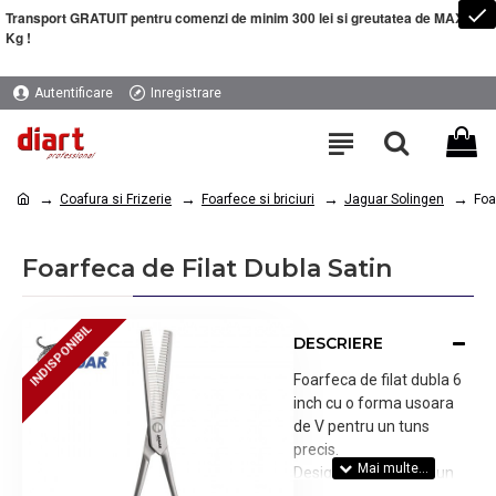
Transport GRATUIT pentru comenzi de minim 300 lei si greutatea de MAXIM 5
Kg !
Autentificare
Inregistrare
Coafura si Frizerie
Foarfece si briciuri
Jaguar Solingen
Foa
Foarfeca de Filat Dubla Satin
INDISPONIBIL
INDISPONIBIL
DESCRIERE
Foarfeca de filat dubla 6
inch cu o forma usoara
de V pentru un tuns
precis.
Design clasic pentru un