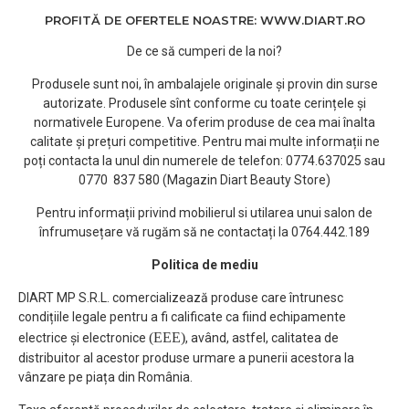
PROFITĂ DE OFERTELE NOASTRE: WWW.DIART.RO
De ce să cumperi de la noi?
Produsele sunt noi, în ambalajele originale și provin din surse
autorizate. Produsele sînt conforme cu toate cerințele și
normativele Europene. Va oferim produse de cea mai înalta
calitate și prețuri competitive. Pentru mai multe informații ne
poți contacta la unul din numerele de telefon: 0774.637025 sau
0770 837 580 (Magazin Diart Beauty Store)
Pentru informații privind mobilierul si utilarea unui salon de
înfrumusețare vă rugăm să ne contactați la 0764.442.189
Politica de mediu
DIART MP S.R.L. comercializează produse care întrunesc
condițiile legale pentru a fi calificate ca fiind echipamente
(EEE)
electrice și electronice
, având, astfel, calitatea de
distribuitor al acestor produse urmare a punerii acestora la
vânzare pe piața din România.