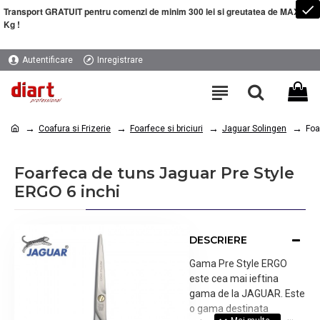
Transport GRATUIT pentru comenzi de minim 300 lei si greutatea de MAXIM 5
Kg !
Autentificare
Inregistrare
Coafura si Frizerie
Foarfece si briciuri
Jaguar Solingen
Foa
Foarfeca de tuns Jaguar Pre Style
ERGO 6 inchi
DESCRIERE
Gama Pre Style ERGO
este cea mai ieftina
gama de la JAGUAR. Este
o gama destinata