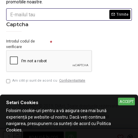
promotiile noastre.
Trimite
Captcha
Introdul codul de
verificare
Am citit şi sunt de acord cu
Confidentialitate
ACCEPT
Setari Cookies
Copyright © 2019, DiArt, Toate drepturile rezervate.
Folosim cookie-uri pentru a vă asigura cea mai bună
experiență pe website-ul nostru. Dacă veți continua
navigarea, presupunem ca sunteți de acord cu Politica
Cookies.
ADAUGĂ ÎN COŞ