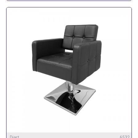
Diart
6532