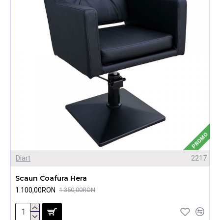
PROMO
Diart
2217
Scaun Coafura Hera
1.100,00RON
1.350,00RON