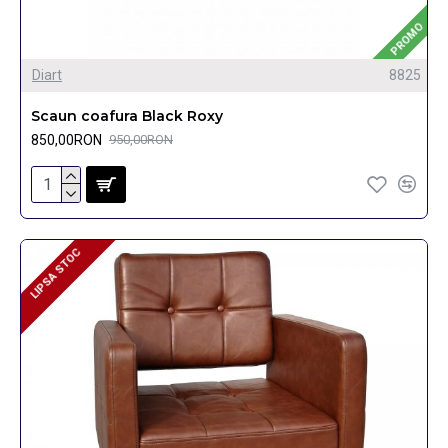
PROMO
Diart
8825
Scaun coafura Black Roxy
850,00RON
950,00RON
LIPSA STOC
LIPSA STOC