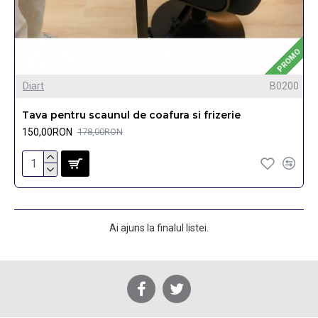
PROMO
Diart
B0200
Tava pentru scaunul de coafura si frizerie
150,00RON
178,00RON
Ai ajuns la finalul listei.