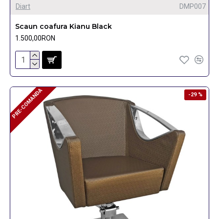
Diart
DMP007
Scaun coafura Kianu Black
1.500,00RON
PRE-COMANDA
PRE-COMANDA
-29 %