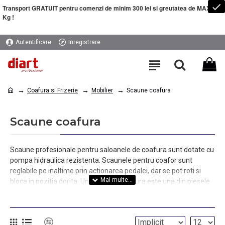
Transport GRATUIT pentru comenzi de minim 300 lei si greutatea de MAXIM 5
Kg !
Autentificare
Inregistrare
Coafura si Frizerie
Mobilier
Scaune coafura
Scaune coafura
Scaune profesionale pentru saloanele de coafura sunt dotate cu
pompa hidraulica rezistenta. Scaunele pentru coafor sunt
reglabile pe inaltime prin actionarea pedalei, dar se pot roti si
bloca in pozitia dorita. Un scaun de coafura este una din piesele
de mobilier foarte importante din salonul dumneavoastra
intrucat confortul si bunastarea clientului vor aduce aprecierea si
satisfactia de care aveti nevoie.