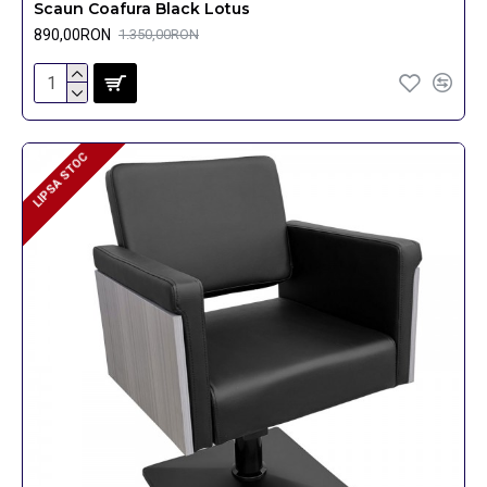
Scaun Coafura Black Lotus
890,00RON
1.350,00RON
LIPSA STOC
LIPSA STOC