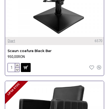
Diart
6570
Scaun coafura Black Bar
950,00RON
LIPSA STOC
LIPSA STOC