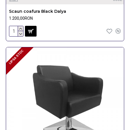
Scaun coafura Black Dalya
1.200,00RON
LIPSA STOC
LIPSA STOC