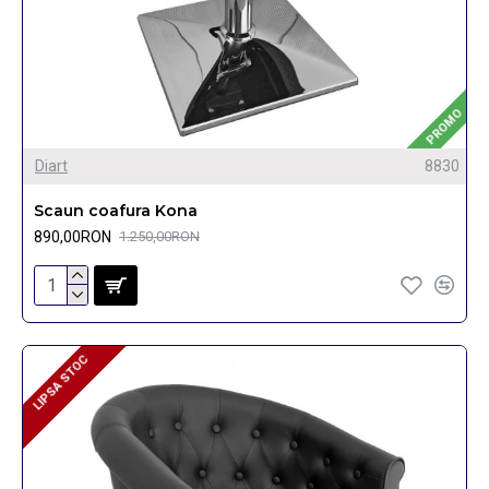
PROMO
Diart
8830
Scaun coafura Kona
890,00RON
1.250,00RON
LIPSA STOC
LIPSA STOC