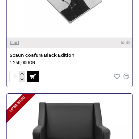
Diart
6533
Scaun coafura Black Edition
1.250,00RON
LIPSA STOC
LIPSA STOC