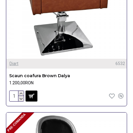
Diart
6532
Scaun coafura Brown Dalya
1.200,00RON
PRE-COMANDA
PRE-COMANDA