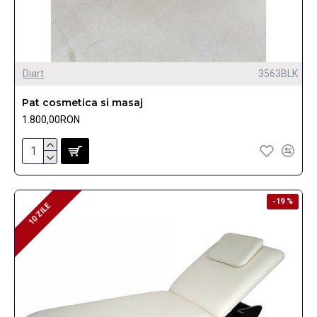
Diart
3563BLK
Pat cosmetica si masaj
1.800,00RON
-19 %
10 ZILE
10 ZILE