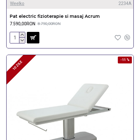
Weelko
2234A
Pat electric fizioterapie si masaj Acrum
7.590,00RON
8.790,00RON
-11 %
10 ZILE
10 ZILE