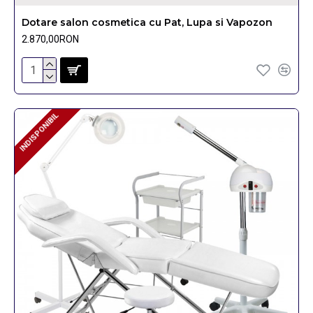
Dotare salon cosmetica cu Pat, Lupa si Vapozon
2.870,00RON
INDISPONIBIL
INDISPONIBIL