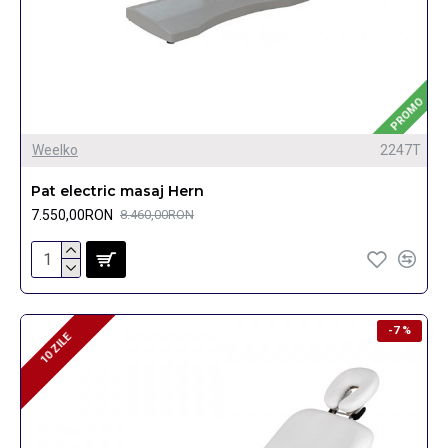
PROMO
Weelko
2247T
Pat electric masaj Hern
7.550,00RON
8.460,00RON
-7 %
10 ZILE
10 ZILE