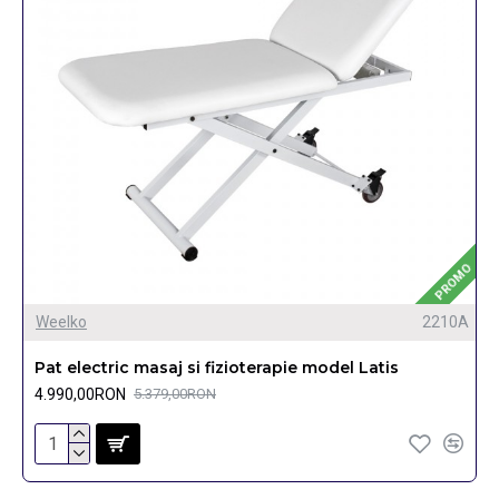
PROMO
Weelko
2210A
Pat electric masaj si fizioterapie model Latis
4.990,00RON
5.379,00RON