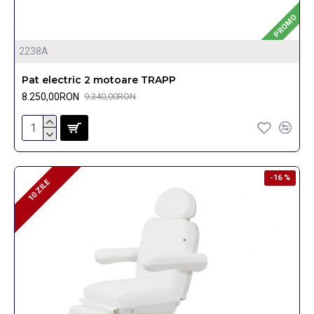
PROMO
2238A
Pat electric 2 motoare TRAPP
8.250,00RON
9.340,00RON
-16 %
10 ZILE
10 ZILE