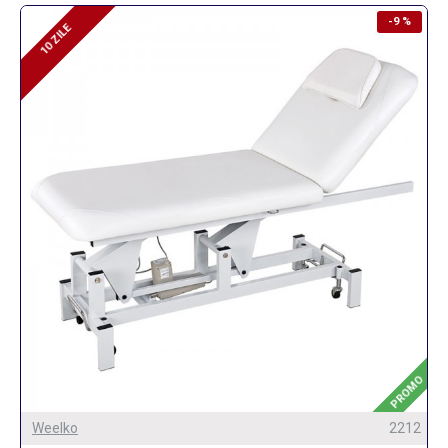
-9 %
10 ZILE
10 ZILE
PROMO
Weelko
2212