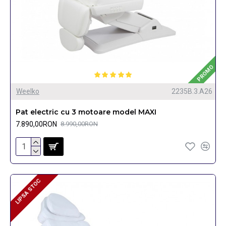
PROMO
Weelko
2235B.3.A26
Pat electric cu 3 motoare model MAXI
7.890,00RON
8.990,00RON
LIPSA STOC
LIPSA STOC