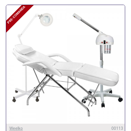
PRE-COMANDA
PRE-COMANDA
Weelko
00113