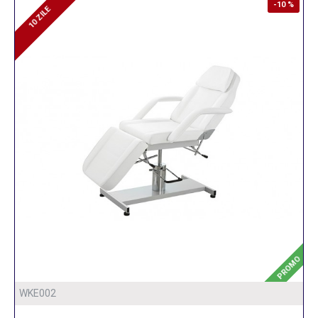
-10 %
10 ZILE
10 ZILE
PROMO
WKE002