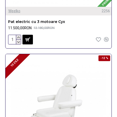
PROMO
Weelko
2256
Pat electric cu 3 motoare Cyx
11.500,00RON
13.180,00RON
-12 %
10 ZILE
10 ZILE