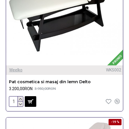
PROMO
Weelko
WKS002
Pat cosmetica si masaj din lemn Delto
3.200,00RON
3.950,00RON
-19 %