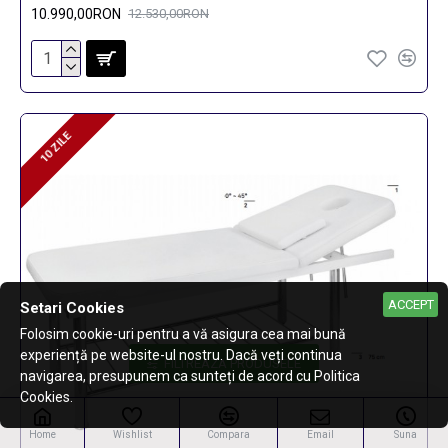
10.990,00RON
12.530,00RON
10 ZILE
10 ZILE
ACCEPT
Setari Cookies
Folosim cookie-uri pentru a vă asigura cea mai bună
experiență pe website-ul nostru. Dacă veți continua
FILTREAZA PRODUSELE
navigarea, presupunem ca sunteți de acord cu Politica
Cookies.
Home
Wishlist
Compara
Email
Suna