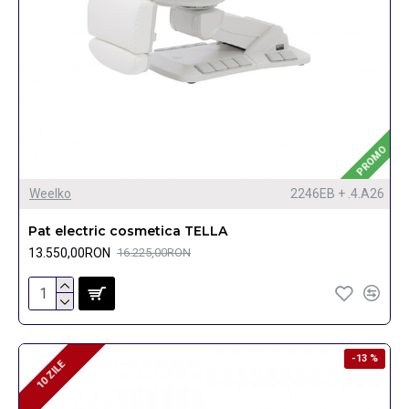
PROMO
Weelko
2246EB + .4.A26
Pat electric cosmetica TELLA
13.550,00RON
16.225,00RON
-13 %
10 ZILE
10 ZILE