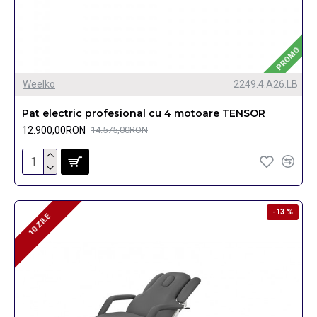
PROMO
Weelko
2249.4.A26.LB
Pat electric profesional cu 4 motoare TENSOR
12.900,00RON
14.575,00RON
-13 %
10 ZILE
10 ZILE