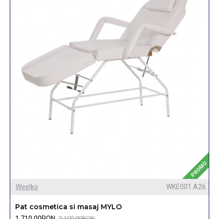
PROMO
Weelko
WKE001.A26
Pat cosmetica si masaj MYLO
1.710,00RON
2.100,00RON