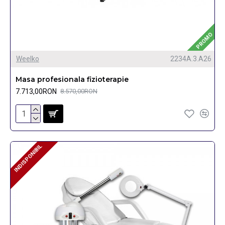
PROMO
Weelko
2234A.3.A26
Masa profesionala fizioterapie
7.713,00RON
8.570,00RON
INDISPONIBIL
INDISPONIBIL