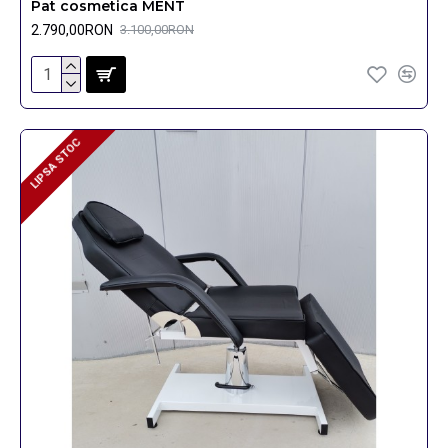
Pat cosmetica MENT
2.790,00RON
3.100,00RON
LIPSA STOC
LIPSA STOC