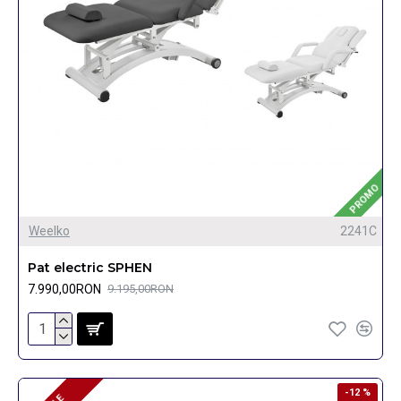
PROMO
Weelko
2241C
Pat electric SPHEN
7.990,00RON
9.195,00RON
-12 %