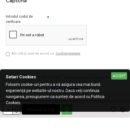
Captcha
Introdul codul de
verificare
Am citit şi sunt de acord cu
Confidentialitate
ACCEPT
Setari Cookies
Copyright © 2019, DiArt, Toate drepturile rezervate.
Folosim cookie-uri pentru a vă asigura cea mai bună
experiență pe website-ul nostru. Dacă veți continua
navigarea, presupunem ca sunteți de acord cu Politica
Cookies.
ADAUGĂ ÎN COŞ