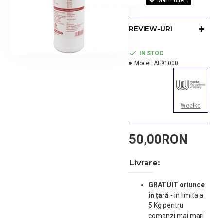
REVIEW-URI
IN STOC
Model:
AE91000
Weelko
50,00RON
Livrare:
GRATUIT oriunde
in țară
-
in limita a
5 Kg pentru
comenzi mai mari