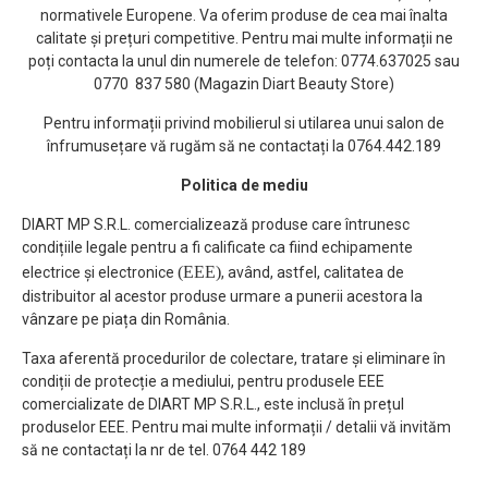
normativele Europene. Va oferim produse de cea mai înalta
calitate și prețuri competitive. Pentru mai multe informații ne
poți contacta la unul din numerele de telefon: 0774.637025 sau
0770 837 580 (Magazin Diart Beauty Store)
Pentru informații privind mobilierul si utilarea unui salon de
înfrumusețare vă rugăm să ne contactați la 0764.442.189
Politica de mediu
DIART MP S.R.L. comercializează produse care întrunesc
condițiile legale pentru a fi calificate ca fiind echipamente
(EEE)
electrice și electronice
, având, astfel, calitatea de
distribuitor al acestor produse urmare a punerii acestora la
vânzare pe piața din România.
Taxa aferentă procedurilor de colectare, tratare și eliminare în
condiții de protecție a mediului, pentru produsele EEE
comercializate de DIART MP S.R.L., este inclusă în prețul
produselor EEE. Pentru mai multe informații / detalii vă invităm
să ne contactați la nr de tel. 0764 442 189