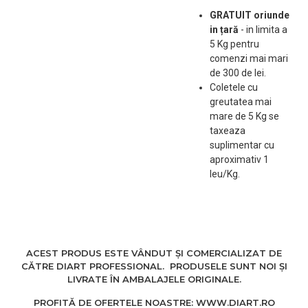
PUTEREA:
GRATUIT oriunde
Motor de înaltă
in țară
-
in limita a
performanță cu
5 Kg pentru
aprox.
7000
comenzi mai mari
rpm
pentru tăiere
de 300 de lei.
rapidă și curată.
Coletele cu
Funcționare fără fir cu
greutatea mai
mare de 5 Kg se
o durată de viață a
taxeaza
bateriei
suplimentar cu
de până
aproximativ 1
la
1h25
,
încărcare
leu/Kg.
rapidă de 2 ore
și
indicator de
încărcare LED.
ERGONOMIC:
Super ușor (130
g) și
ACEST PRODUS ESTE VÂNDUT ȘI COMERCIALIZAT DE
silențios pentru o
CĂTRE DIART PROFESSIONAL. PRODUSELE SUNT NOI ȘI
LIVRATE ÎN AMBALAJELE ORIGINALE.
manipulare
confortabilă. Motor DC
PROFITĂ DE OFERTELE NOASTRE: WWW.DIART.RO