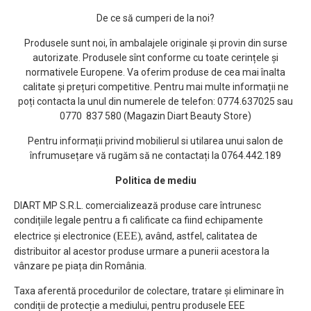
cu reducere a
De ce să cumperi de la noi?
zgomotului.
ACCESORII
Produsele sunt noi, în ambalajele originale și provin din surse
INCLUSE IN PACHET:
autorizate. Produsele sînt conforme cu toate cerințele și
normativele Europene. Va oferim produse de cea mai înalta
-1 pieptene de fixare
calitate și prețuri competitive. Pentru mai multe informații ne
variabilă 3 - 6 mm,
poți contacta la unul din numerele de telefon: 0774.637025 sau
-suport de încărcare
0770 837 580 (Magazin Diart Beauty Store)
-perie de curățat, ulei
Pentru informații privind mobilierul si utilarea unui salon de
Lungime cablu : 3 m
înfrumusețare vă rugăm să ne contactați la 0764.442.189
Greutate : Aprox 120 g
Politica de mediu
Dimensiuni :
DIART MP S.R.L. comercializează produse care întrunesc
condițiile legale pentru a fi calificate ca fiind echipamente
142x32x32 mm
(EEE)
electrice și electronice
, având, astfel, calitatea de
distribuitor al acestor produse urmare a punerii acestora la
vânzare pe piața din România.
Taxa aferentă procedurilor de colectare, tratare și eliminare în
condiții de protecție a mediului, pentru produsele EEE