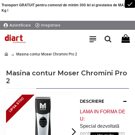
Transport GRATUIT pentru comenzi de minim 300 lei si greutatea de MAXIM 5
Kg !
Autentificare
Inregistrare
Masina contur Moser Chromini Pro 2
Masina contur Moser Chromini Pro
2
LIPSA STOC
LIPSA STOC
DESCRIERE
LAMA IN FORMA DE
U:
Special dezvoltată
pentru tunsori extrem