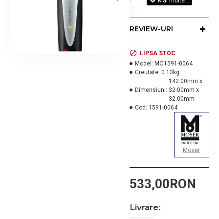
de precise.
Dimensiunea de tăiere
REVIEW-URI
de
0.3 mm
este ideală
pentru a
LIPSA STOC
efectua contururi,
Model:
MO1591-0064
pentru a defini margini
Greutate:
0.13kg
si pentru a efectua
142.00mm x
Dimensiuni:
32.00mm x
modele.
32.00mm
SCHIMBAREA
Cod:
1591-0064
RAPIDĂ A LAMELOR:
Lama se detașează
ușor
permițând astfel
o curățare rapidă
Moser
dar și corectă a
aparatului, cât și
533,00RON
trecerea la un alt nivel
de
Livrare:
tăiere.