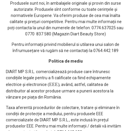
Produsele sunt noi, în ambalajele originale și provin din surse
autorizate. Produsele sînt conforme cu toate cerințele și
normativele Europene. Va oferim produse de cea mai înalta
calitate și prețuri competitive. Pentru mai multe informații ne
poți contacta la unul din numerele de telefon: 0774.637025 sau
0770 837 580 (Magazin Diart Beauty Store)
Pentru informații privind mobilierul si utilarea unui salon de
înfrumusețare vă rugăm să ne contactați la 0764.442.189
Politica de mediu
DIART MP S.R.L. comercializează produse care întrunesc
condițiile legale pentru a fi calificate ca fiind echipamente
(EEE)
electrice și electronice
, având, astfel, calitatea de
distribuitor al acestor produse urmare a punerii acestora la
vânzare pe piața din România.
Taxa aferentă procedurilor de colectare, tratare și eliminare în
condiții de protecție a mediului, pentru produsele EEE
comercializate de DIART MP S.R.L., este inclusă în prețul
produselor EEE. Pentru mai multe informații / detalii vă invităm