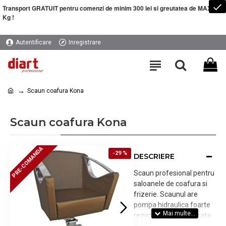
Transport GRATUIT pentru comenzi de minim 300 lei si greutatea de MAXIM 5
Kg !
Autentificare
Inregistrare
Scaun coafura Kona
Scaun coafura Kona
PRE-COMANDA
PRE-COMANDA
-29 %
DESCRIERE
Scaun profesional pentru
saloanele de coafura si
frizerie. Scaunul are
pompa hidraulica foarte
rezistenta, baza patrata