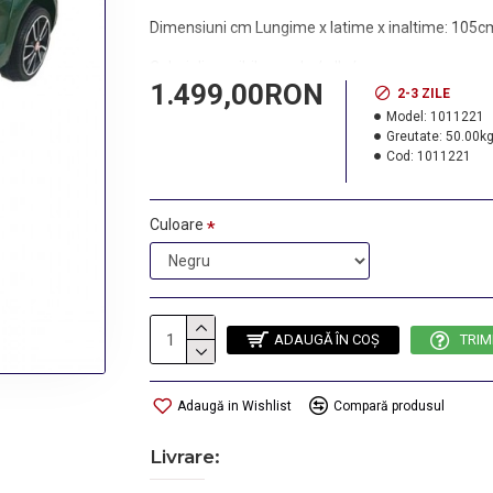
Dimensiuni cm Lungime x latime x inaltime: 105
Culori disponibile: verde / alb / negru
1.499,00RON
2-3 ZILE
Model:
1011221
Greutate:
50.00k
Cod:
1011221
Culoare
ADAUGĂ ÎN COŞ
TRIM
Adaugă in Wishlist
Compară produsul
Livrare: