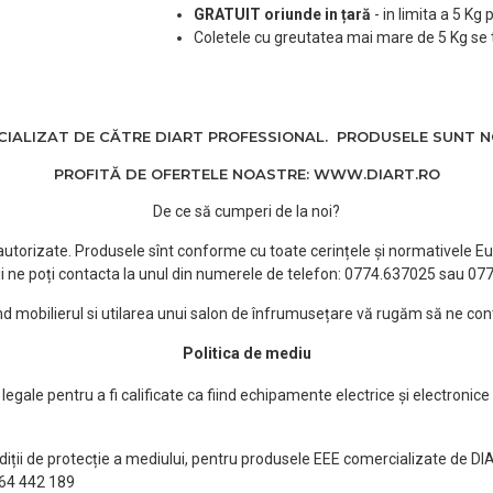
GRATUIT oriunde in țară
-
in limita a 5 Kg
Coletele cu greutatea mai mare de 5 Kg se 
ALIZAT DE CĂTRE DIART PROFESSIONAL. PRODUSELE SUNT NOI
PROFITĂ DE OFERTELE NOASTRE: WWW.DIART.RO
De ce să cumperi de la noi?
e autorizate. Produsele sînt conforme cu toate cerințele și normativele Eu
i ne poți contacta la unul din numerele de telefon: 0774.637025 sau 0
ind mobilierul si utilarea unui salon de înfrumusețare vă rugăm să ne con
Politica de mediu
egale pentru a fi calificate ca fiind echipamente electrice și electronice
ndiții de protecție a mediului, pentru produsele EEE comercializate de DI
0764 442 189