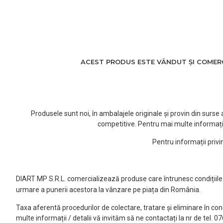
ACEST PRODUS ESTE VÂNDUT ȘI COMERCI
Produsele sunt noi, în ambalajele originale și provin din surs
competitive. Pentru mai multe informați
Pentru informații priv
DIART MP S.R.L. comercializează produse care întrunesc condițiile l
urmare a punerii acestora la vânzare pe piața din România.
Taxa aferentă procedurilor de colectare, tratare și eliminare în co
multe informații / detalii vă invităm să ne contactați la nr de tel. 