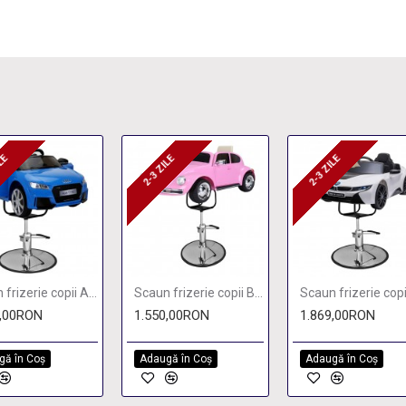
ILE
2-3 ZILE
2-3 ZILE
ZILE
2-3 ZILE
2-3 ZILE
Scaun frizerie copii Audi TT
Scaun frizerie copii Beetle
9,00RON
1.550,00RON
1.869,00RON
gă în Coş
Adaugă în Coş
Adaugă în Coş