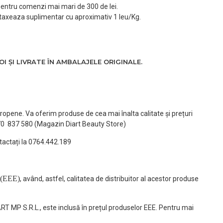
 pentru comenzi mai mari de 300 de lei.
taxeaza suplimentar cu aproximativ 1 leu/Kg.
 ȘI LIVRATE ÎN AMBALAJELE ORIGINALE.
ropene. Va oferim produse de cea mai înalta calitate și prețuri
770 837 580 (Magazin Diart Beauty Store)
tactați la 0764.442.189
(EEE)
, având, astfel, calitatea de distribuitor al acestor produse
ART MP S.R.L., este inclusă în prețul produselor EEE. Pentru mai