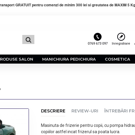
ransport GRATUIT pentru comenzi de minim 300 lei si greutatea de MAXIM 5 Kg
0769 673 097
Inregistrare
PRODUSE SALON
MANICHIURA PEDICHIURA
COSMETICA
y
DESCRIERE
REVIEW-URI
ÎNTREBĂRI F
Masinuta de frizerie pentru copii, cu pompa hidra
copiilor astfel incat frizerul sa poata lucra.