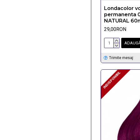
Londacolor v
permanenta 
NATURAL 60
29,00RON
ADAUGĂ
Trimite mesaj
INDISPONIBIL
INDISPONIBIL