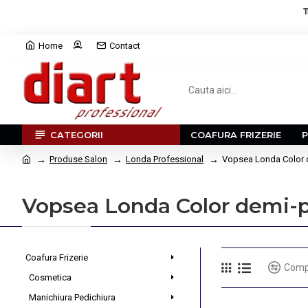
T
Home
Contact
CATEGORII
COAFURA FRIZERIE
Produse Salon
Londa Professional
Vopsea Londa Color
Vopsea Londa Color demi
Coafura Frizerie
Comp
Cosmetica
Manichiura Pedichiura