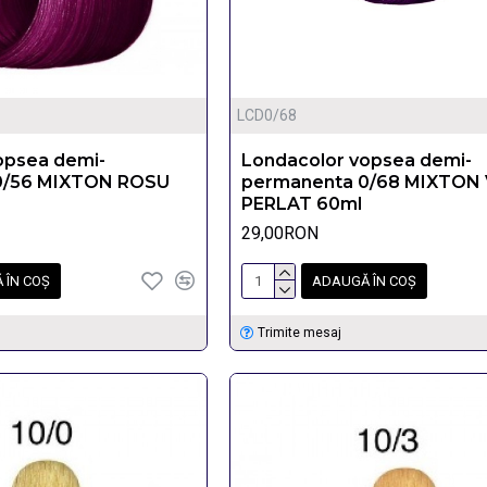
LCD0/68
opsea demi-
Londacolor vopsea demi-
0/56 MIXTON ROSU
permanenta 0/68 MIXTON
PERLAT 60ml
29,00RON
 ÎN COŞ
ADAUGĂ ÎN COŞ
Trimite mesaj