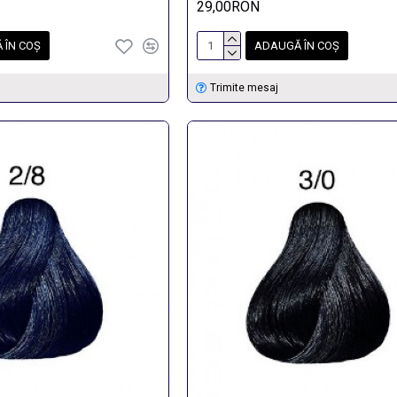
29,00RON
 ÎN COŞ
ADAUGĂ ÎN COŞ
Trimite mesaj