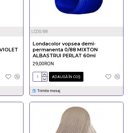
LCD0/88
Londacolor vopsea demi-
 VIOLET
permanenta 0/88 MIXTON
ALBASTRUI PERLAT 60ml
29,00RON
ADAUGĂ ÎN COŞ
Trimite mesaj