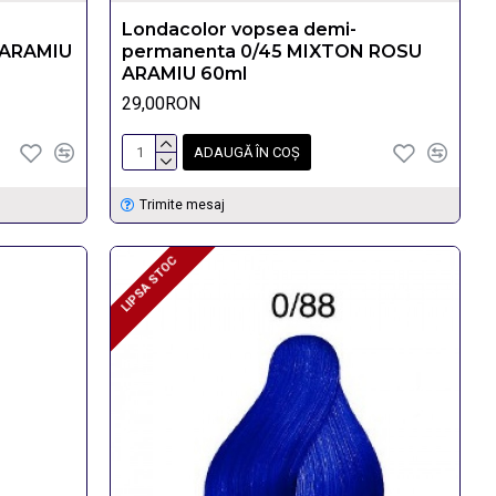
Londacolor vopsea demi-
 ARAMIU
permanenta 0/45 MIXTON ROSU
ARAMIU 60ml
29,00RON
ADAUGĂ ÎN COŞ
Trimite mesaj
LIPSA STOC
LIPSA STOC