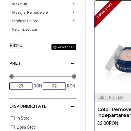
Make-up
LIPSA STOC
LIPSA STOC
Masaj si Remodelare
Produse Salon
Paturi Electrice
Filtru
Resetează
PRET
RON
RON
Labor Pro Hair
DISPONIBILITATE
Color Remove
indepartarea 
In Stoc
32,00RON
Lipsă Stoc