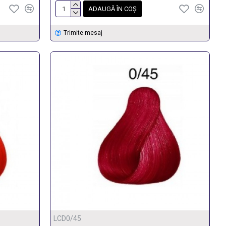
ADAUGĂ ÎN COŞ
Trimite mesaj
LCD0/45