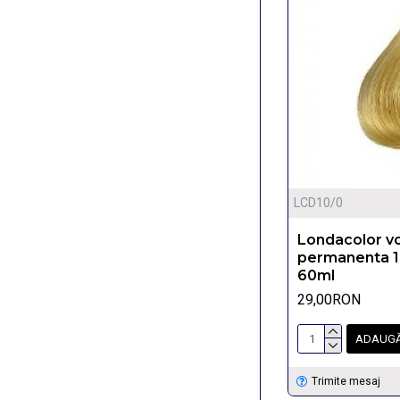
LCD10/0
Londacolor v
permanenta 
60ml
29,00RON
ADAUGĂ
Trimite mesaj