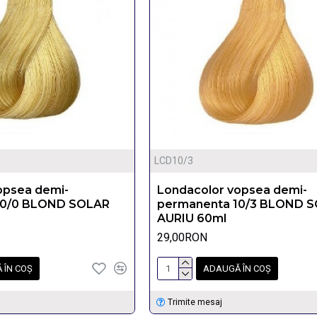
LCD10/3
opsea demi-
Londacolor vopsea demi-
10/0 BLOND SOLAR
permanenta 10/3 BLOND 
AURIU 60ml
29,00RON
 ÎN COŞ
ADAUGĂ ÎN COŞ
Trimite mesaj