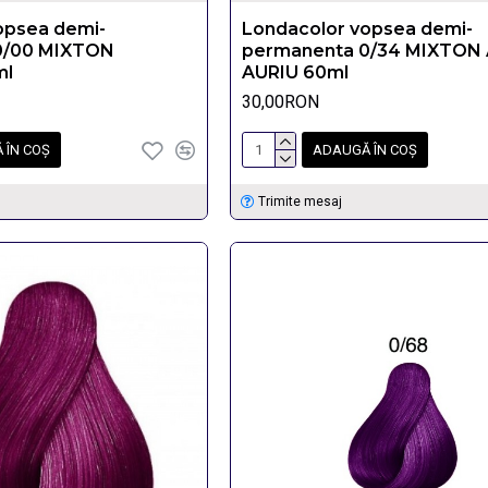
opsea demi-
Londacolor vopsea demi-
0/00 MIXTON
permanenta 0/34 MIXTON
ml
AURIU 60ml
30,00RON
 ÎN COŞ
ADAUGĂ ÎN COŞ
Trimite mesaj