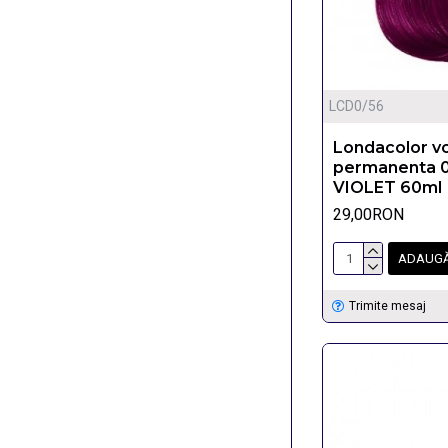
LCD0/56
Londacolor v
permanenta 
VIOLET 60ml
29,00RON
ADAUGĂ
Trimite mesaj