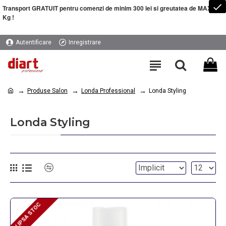
Transport GRATUIT pentru comenzi de minim 300 lei si greutatea de MAXIM 5
Kg !
Autentificare
Inregistrare
Produse Salon
Londa Professional
Londa Styling
Londa Styling
LIPSA STOC
LIPSA STOC