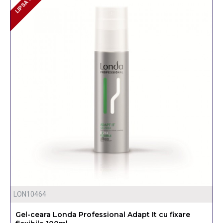
LIPSA STOC
LIPSA STOC
LON10464
Gel-ceara Londa Professional Adapt It cu fixare