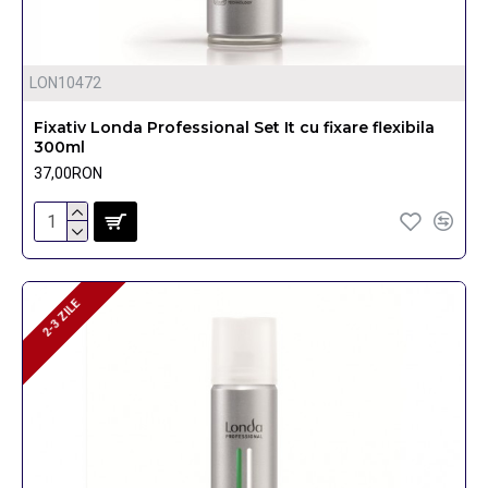
LON10472
Fixativ Londa Professional Set It cu fixare flexibila
300ml
37,00RON
2-3 ZILE
2-3 ZILE