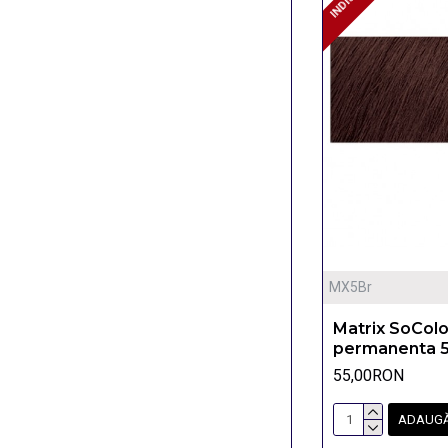
MX5Br
Matrix SoCol
permanenta 5
55,00RON
ADAUGĂ