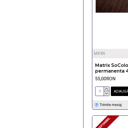
MX4N
Matrix SoCol
permanenta 
55,00RON
ADAUGĂ
Trimite mesaj
INDISPONIBIL
INDISPONIBIL