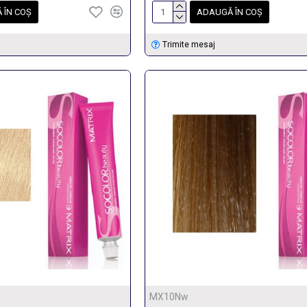
 ÎN COŞ
ADAUGĂ ÎN COŞ
Trimite mesaj
MX10Nw