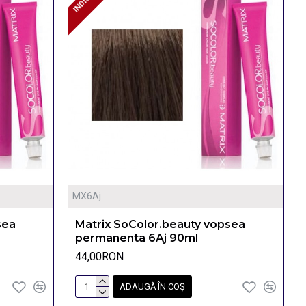
MX6Aj
sea
Matrix SoColor.beauty vopsea
permanenta 6Aj 90ml
44,00RON
ADAUGĂ ÎN COŞ