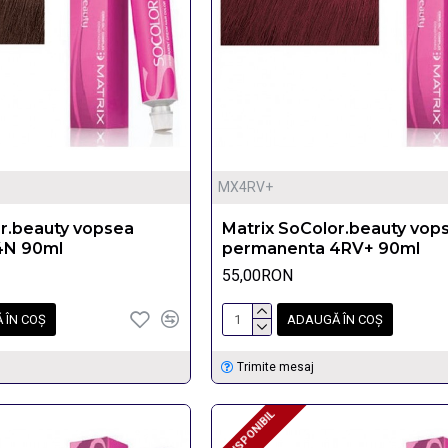
MX4RV+
or.beauty vopsea
Matrix SoColor.beauty vop
4N 90ml
permanenta 4RV+ 90ml
55,00RON
 ÎN COŞ
ADAUGĂ ÎN COŞ
Trimite mesaj
INDISPONIBIL
INDISPONIBIL