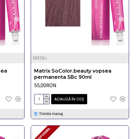
MX5Bc
sea
Matrix SoColor.beauty vopsea
permanenta 5Bc 90ml
55,00RON
ADAUGĂ ÎN COŞ
Trimite mesaj
INDISPONIBIL
INDISPONIBIL