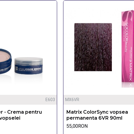
E603
MX6VR
r - Crema pentru
Matrix ColorSync vopsea
vopselei
permanenta 6VR 90ml
55,00RON