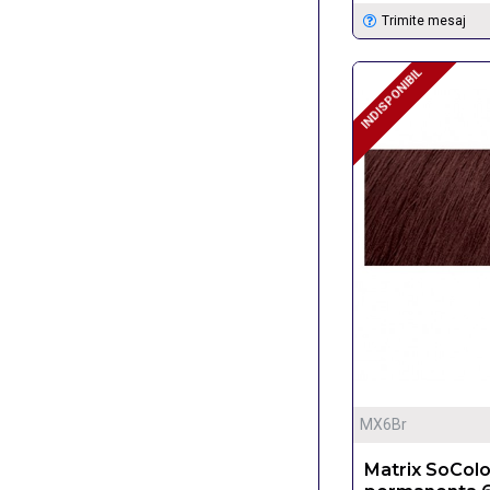
Trimite mesaj
INDISPONIBIL
INDISPONIBIL
MX6Br
Matrix SoCol