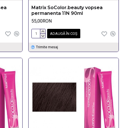
sea
Matrix SoColor.beauty vopsea
permanenta 11N 90ml
55,00RON
ADAUGĂ ÎN COŞ
Trimite mesaj