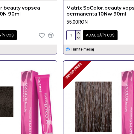
or.beauty vopsea
Matrix SoColor.beauty vop
10N 90ml
permanenta 10Nw 90ml
55,00RON
 ÎN COŞ
ADAUGĂ ÎN COŞ
Trimite mesaj
INDISPONIBIL
INDISPONIBIL