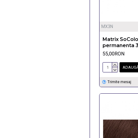
MX3N
Matrix SoCol
permanenta 
55,00RON
ADAUGĂ
Trimite mesaj