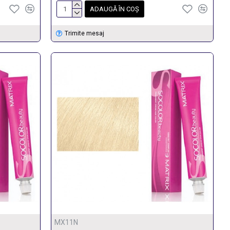
ADAUGĂ ÎN COŞ
Trimite mesaj
MX11N