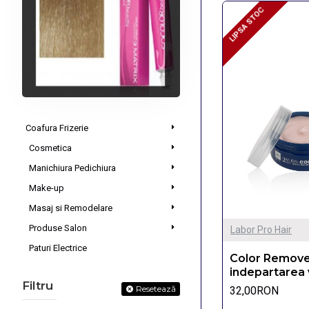
LIPSA STOC
LIPSA STOC
Coafura Frizerie
Cosmetica
Manichiura Pedichiura
Make-up
Masaj si Remodelare
Produse Salon
Labor Pro Hair
Paturi Electrice
Color Remove
indepartarea 
Filtru
Resetează
32,00RON