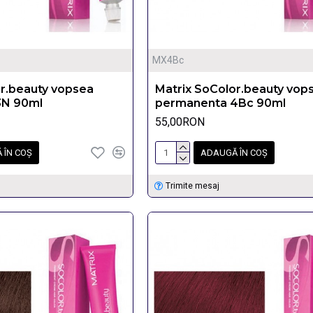
MX4Bc
or.beauty vopsea
Matrix SoColor.beauty vop
3N 90ml
permanenta 4Bc 90ml
55,00RON
 ÎN COŞ
ADAUGĂ ÎN COŞ
Trimite mesaj