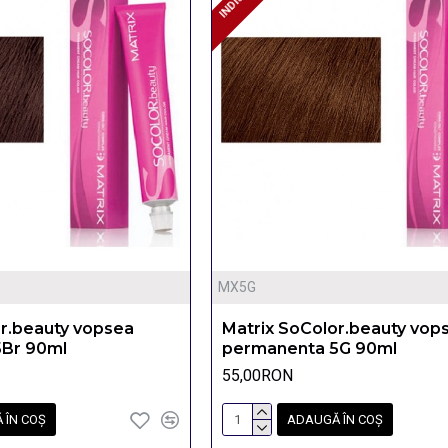
MX5G
or.beauty vopsea
Matrix SoColor.beauty vop
Br 90ml
permanenta 5G 90ml
55,00RON
 ÎN COŞ
ADAUGĂ ÎN COŞ