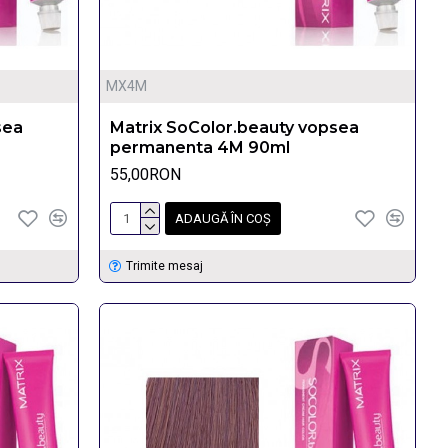
MX4M
sea
Matrix SoColor.beauty vopsea
permanenta 4M 90ml
55,00RON
ADAUGĂ ÎN COŞ
Trimite mesaj