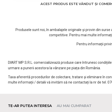
ACEST PRODUS ESTE VÂNDUT ȘI COMERCI
Produsele sunt noi, în ambalajele originale și provin din surs
competitive. Pentru mai multe informați
Pentru informații priv
DIART MP S.R.L. comercializează produse care întrunesc condițiile l
urmare a punerii acestora la vânzare pe piața din România.
Taxa aferentă procedurilor de colectare, tratare și eliminare în co
multe informații / detalii vă invităm să ne contactați la nr de tel. 
TE-AR PUTEA INTERESA
AU MAI CUMPARAT