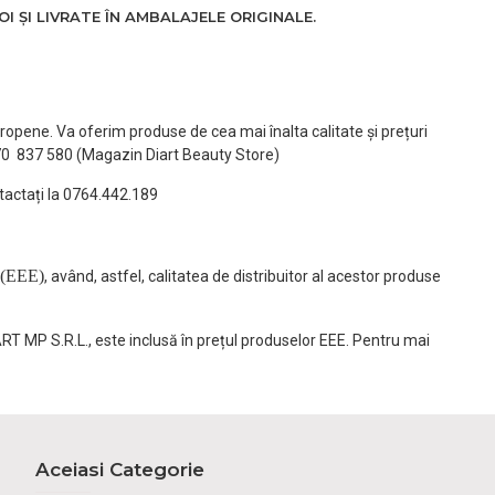
 ȘI LIVRATE ÎN AMBALAJELE ORIGINALE.
ropene. Va oferim produse de cea mai înalta calitate și prețuri
770 837 580 (Magazin Diart Beauty Store)
tactați la 0764.442.189
(EEE)
, având, astfel, calitatea de distribuitor al acestor produse
ART MP S.R.L., este inclusă în prețul produselor EEE. Pentru mai
Aceiasi Categorie