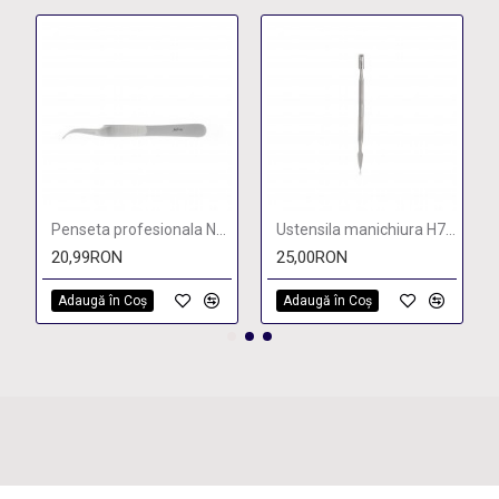
Penseta profesionala Nail Art
Ustensila manichiura H727
20,99RON
25,00RON
Adaugă în Coş
Adaugă în Coş