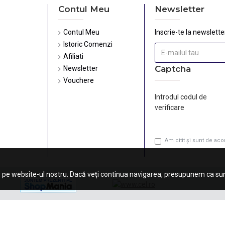
Contul Meu
Newsletter
Contul Meu
Inscrie-te la newsletter
Istoric Comenzi
Afiliati
Captcha
Newsletter
Vouchere
Introdul codul de
verificare
Am citit şi sunt de ac
 pe website-ul nostru. Dacă veți continua navigarea, presupunem ca sunt