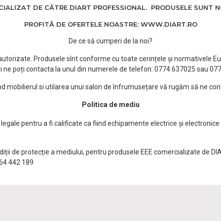
ALIZAT DE CĂTRE DIART PROFESSIONAL. PRODUSELE SUNT NOI
PROFITĂ DE OFERTELE NOASTRE: WWW.DIART.RO
De ce să cumperi de la noi?
e autorizate. Produsele sînt conforme cu toate cerințele și normativele Eu
i ne poți contacta la unul din numerele de telefon: 0774.637025 sau 0
ind mobilierul si utilarea unui salon de înfrumusețare vă rugăm să ne con
Politica de mediu
egale pentru a fi calificate ca fiind echipamente electrice și electronice
ndiții de protecție a mediului, pentru produsele EEE comercializate de DI
0764 442 189