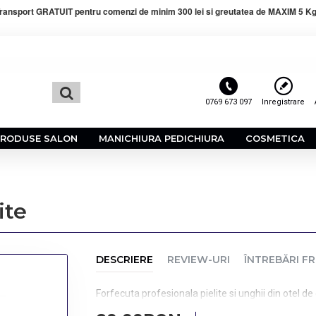
ransport GRATUIT pentru comenzi de minim 300 lei si greutatea de MAXIM 5 Kg
0769 673 097
Inregistrare
PRODUSE SALON
MANICHIURA PEDICHIURA
COSMETICA
ite
DESCRIERE
REVIEW-URI
ÎNTREBĂRI F
Forfecuta profesionala pielite si unghii din otel de c