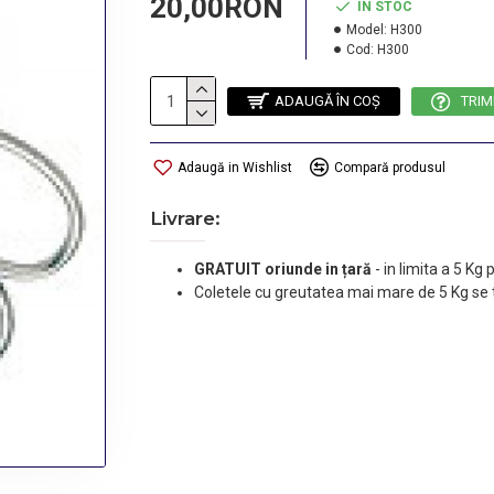
20,00RON
IN STOC
Model:
H300
Cod:
H300
ADAUGĂ ÎN COŞ
TRIM
Adaugă in Wishlist
Compară produsul
Livrare:
GRATUIT oriunde in țară
-
in limita a 5 Kg
Coletele cu greutatea mai mare de 5 Kg se 