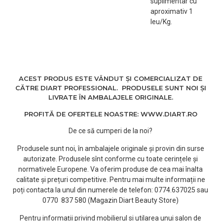
suplimentar cu
aproximativ 1
5. 2 Gratare: - 1/8" (0.3
leu/Kg.
cm) - acest Trim/Gratar
va taia aproximativ 1/8"
din varfuri si mai putin.
- 1/4" (0.6cm) -
ACEST PRODUS ESTE VÂNDUT ȘI COMERCIALIZAT DE
acest Trim/Gratar va taia
CĂTRE DIART PROFESSIONAL. PRODUSELE SUNT NOI ȘI
aproximativ 1/4" din
LIVRATE ÎN AMBALAJELE ORIGINALE.
varfuri, dar mai mult
decat Trim-ul de 1/8".
PROFITĂ DE OFERTELE NOASTRE: WWW.DIART.RO
De ce să cumperi de la noi?
6. Adaptor: Input: 100-240
VAC, 50/60Hz 0.2A;
Produsele sunt noi, în ambalajele originale și provin din surse
Output: 5VDC 0.6A 4W.
autorizate. Produsele sînt conforme cu toate cerințele și
normativele Europene. Va oferim produse de cea mai înalta
Split-Ender Pro este un
calitate și prețuri competitive. Pentru mai multe informații ne
produs profesional
poți contacta la unul din numerele de telefon: 0774.637025 sau
destinat utilizarii de catre
0770 837 580 (Magazin Diart Beauty Store)
profesionisti.
Pentru informații privind mobilierul si utilarea unui salon de