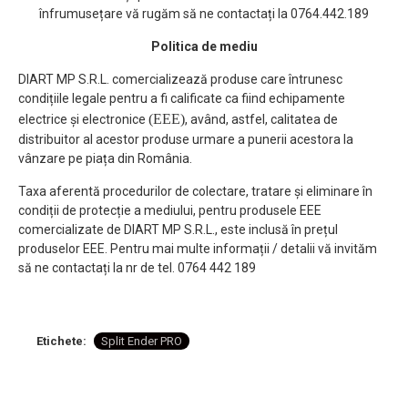
înfrumusețare vă rugăm să ne contactați la 0764.442.189
Politica de mediu
DIART MP S.R.L. comercializează produse care întrunesc
condițiile legale pentru a fi calificate ca fiind echipamente
(EEE)
electrice și electronice
, având, astfel, calitatea de
distribuitor al acestor produse urmare a punerii acestora la
vânzare pe piața din România.
Taxa aferentă procedurilor de colectare, tratare și eliminare în
condiții de protecție a mediului, pentru produsele EEE
comercializate de DIART MP S.R.L., este inclusă în prețul
produselor EEE. Pentru mai multe informații / detalii vă invităm
să ne contactați la nr de tel. 0764 442 189
Etichete:
Split Ender PRO