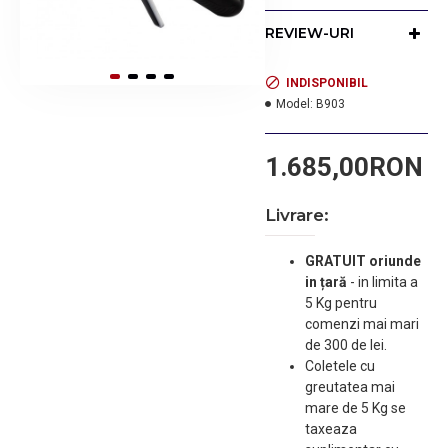
1. GEANTA TRANSPORT:
REVIEW-URI
pentru transportul sigur al
aparatului si accesoriilor
acestuia.
INDISPONIBIL
Model:
B903
2. PIAPTAN: pentru
descurcare parului
1.685,00RON
clientilor inainte de
utilizare. Partea bifurcata
se utilizeaza pentru a
Livrare:
sectiona suvite pentru
taiere.
GRATUIT oriunde
in țară
-
in limita a
3. 2 CLIPSURI:pentru
5 Kg pentru
sectionarea parului
comenzi mai mari
netratat de cel tratat.
de 300 de lei.
Coletele cu
4. PERIUTA CURATARE:
greutatea mai
pentru curatarea lamelor
mare de 5 Kg se
si a camerei de
taxeaza
depozitare.