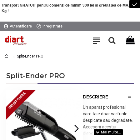
Transport GRATUIT pentru comenzi de minim 300 lei si greutatea de MAXIM 5
Kg !
Autentificare
Inregistrare
Split-Ender PRO
Split-Ender PRO
INDISPONIBIL
INDISPONIBIL
DESCRIERE
Un aparat profesional
care taie doar varfurile
despicate sau degradate.
Accesorii acestui
dispozitiv sunt: