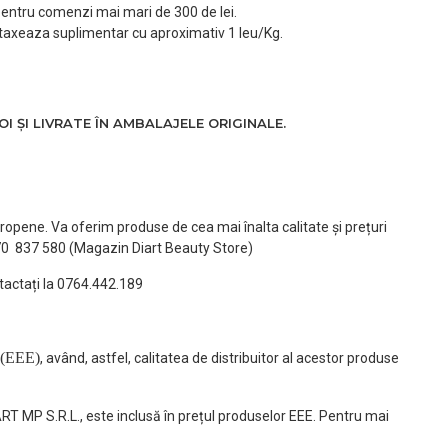
 pentru comenzi mai mari de 300 de lei.
taxeaza suplimentar cu aproximativ 1 leu/Kg.
 ȘI LIVRATE ÎN AMBALAJELE ORIGINALE.
ropene. Va oferim produse de cea mai înalta calitate și prețuri
770 837 580 (Magazin Diart Beauty Store)
tactați la 0764.442.189
(EEE)
, având, astfel, calitatea de distribuitor al acestor produse
ART MP S.R.L., este inclusă în prețul produselor EEE. Pentru mai