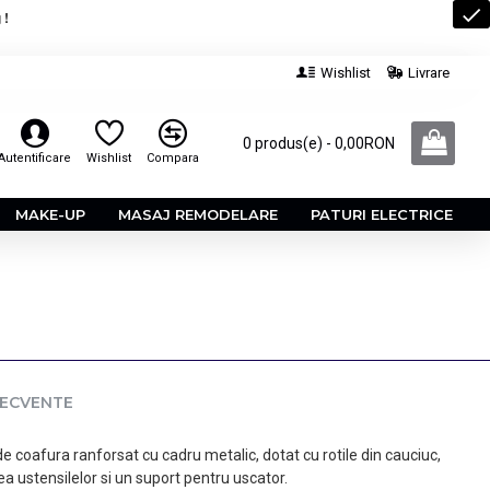
 !
Wishlist
Livrare
0 produs(e) - 0,00RON
Autentificare
Wishlist
Compara
MAKE-UP
MASAJ REMODELARE
PATURI ELECTRICE
RECVENTE
e coafura ranforsat cu cadru metalic, dotat cu rotile din cauciuc,
rea ustensilelor si un suport pentru uscator.