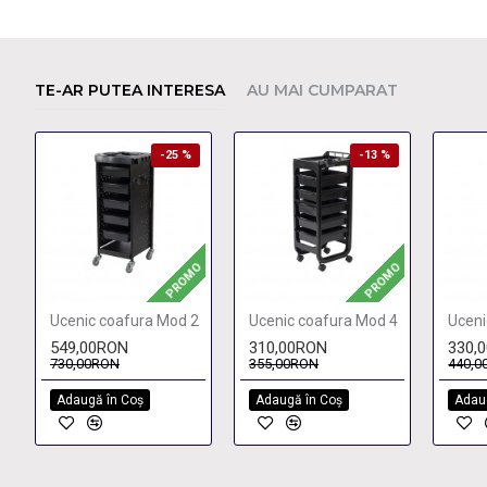
TE-AR PUTEA INTERESA
AU MAI CUMPARAT
-25 %
-13 %
PROMO
PROMO
Ucenic coafura Mod 2
Ucenic coafura Mod 4
Uceni
549,00RON
310,00RON
330,
730,00RON
355,00RON
440,0
Adaugă în Coş
Adaugă în Coş
Adau