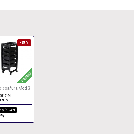
-25 %
PROMO
c coafura Mod 3
00RON
0RON
gă în Coş