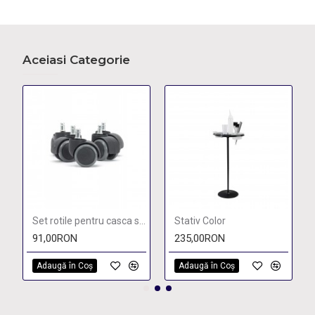
Aceiasi Categorie
Set rotile pentru casca si taburet
Stativ Color
91,00RON
235,00RON
Adaugă în Coş
Adaugă în Coş