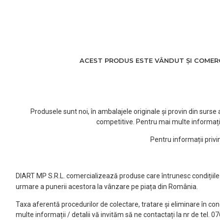
ACEST PRODUS ESTE VÂNDUT ȘI COMERCI
Produsele sunt noi, în ambalajele originale și provin din surs
competitive. Pentru mai multe informați
Pentru informații priv
DIART MP S.R.L. comercializează produse care întrunesc condițiile l
urmare a punerii acestora la vânzare pe piața din România.
Taxa aferentă procedurilor de colectare, tratare și eliminare în co
multe informații / detalii vă invităm să ne contactați la nr de tel. 