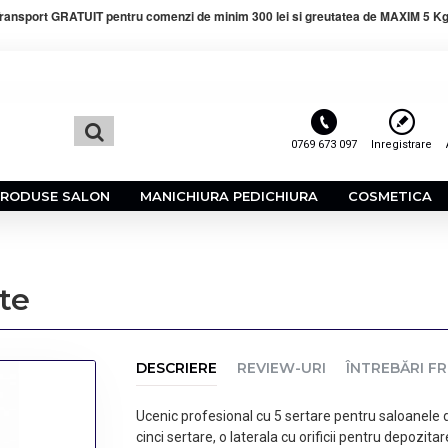
ransport GRATUIT pentru comenzi de minim 300 lei si greutatea de MAXIM 5 Kg
0769 673 097
Inregistrare
PRODUSE SALON
MANICHIURA PEDICHIURA
COSMETICA
te
DESCRIERE
REVIEW-URI
ÎNTREBĂRI F
Ucenic profesional cu 5 sertare pentru saloanele d
cinci sertare, o laterala cu orificii pentru depozita