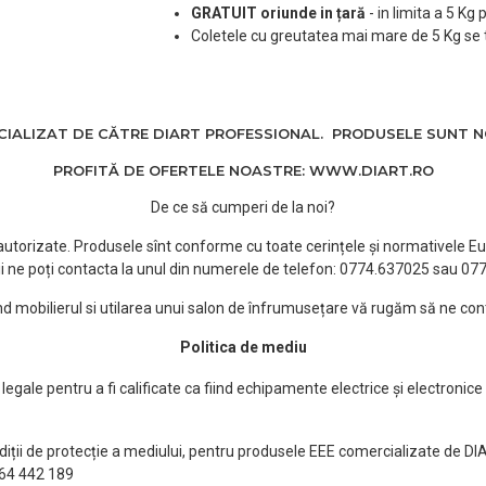
GRATUIT oriunde in țară
-
in limita a 5 Kg
Coletele cu greutatea mai mare de 5 Kg se 
ALIZAT DE CĂTRE DIART PROFESSIONAL. PRODUSELE SUNT NOI
PROFITĂ DE OFERTELE NOASTRE: WWW.DIART.RO
De ce să cumperi de la noi?
e autorizate. Produsele sînt conforme cu toate cerințele și normativele Eu
i ne poți contacta la unul din numerele de telefon: 0774.637025 sau 0
ind mobilierul si utilarea unui salon de înfrumusețare vă rugăm să ne con
Politica de mediu
egale pentru a fi calificate ca fiind echipamente electrice și electronice
ndiții de protecție a mediului, pentru produsele EEE comercializate de DI
0764 442 189