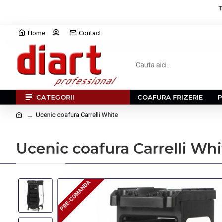
T
Home
Contact
CATEGORII
COAFURA FRIZERIE
Ucenic coafura Carrelli White
Ucenic coafura Carrelli Whi
PRE-COMANDA
PRE-COMANDA