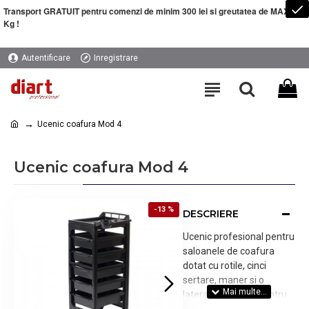
Transport GRATUIT pentru comenzi de minim 300 lei si greutatea de MAXIM 5
Kg !
Autentificare
Inregistrare
Ucenic coafura Mod 4
Ucenic coafura Mod 4
-13 %
DESCRIERE
Ucenic profesional pentru
saloanele de coafura
dotat cu rotile, cinci
sertare, maner si o
laterala cu orificii pentru