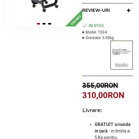
depozitarea ustensilelor
si un vazonas pentru
REVIEW-URI
vopsea.
PROMO
Dimensiuni: 37 x 30 x 90
IN STOC
cm
Model:
T004
Greutate:
5.00kg
Weelko
355,00RON
310,00RON
Livrare:
GRATUIT oriunde
in țară
-
in limita a
5 Kg pentru