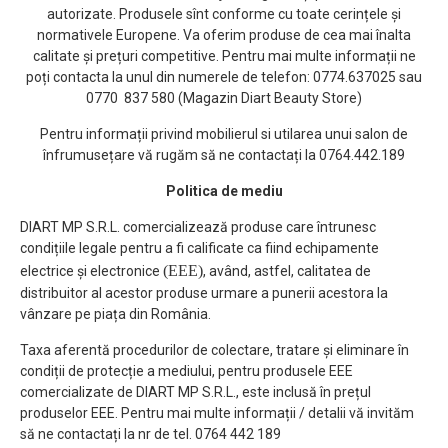
autorizate. Produsele sînt conforme cu toate cerințele și
normativele Europene. Va oferim produse de cea mai înalta
calitate și prețuri competitive. Pentru mai multe informații ne
poți contacta la unul din numerele de telefon: 0774.637025 sau
0770 837 580 (Magazin Diart Beauty Store)
Pentru informații privind mobilierul si utilarea unui salon de
înfrumusețare vă rugăm să ne contactați la 0764.442.189
Politica de mediu
DIART MP S.R.L. comercializează produse care întrunesc
condițiile legale pentru a fi calificate ca fiind echipamente
(EEE)
electrice și electronice
, având, astfel, calitatea de
distribuitor al acestor produse urmare a punerii acestora la
vânzare pe piața din România.
Taxa aferentă procedurilor de colectare, tratare și eliminare în
condiții de protecție a mediului, pentru produsele EEE
comercializate de DIART MP S.R.L., este inclusă în prețul
produselor EEE. Pentru mai multe informații / detalii vă invităm
să ne contactați la nr de tel. 0764 442 189