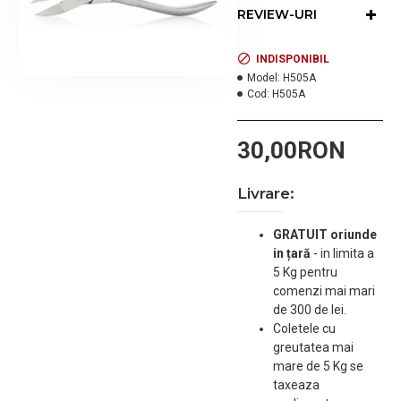
REVIEW-URI
INDISPONIBIL
Model:
H505A
Cod:
H505A
30,00RON
Livrare:
GRATUIT oriunde
in țară
-
in limita a
5 Kg pentru
comenzi mai mari
de 300 de lei.
Coletele cu
greutatea mai
mare de 5 Kg se
taxeaza