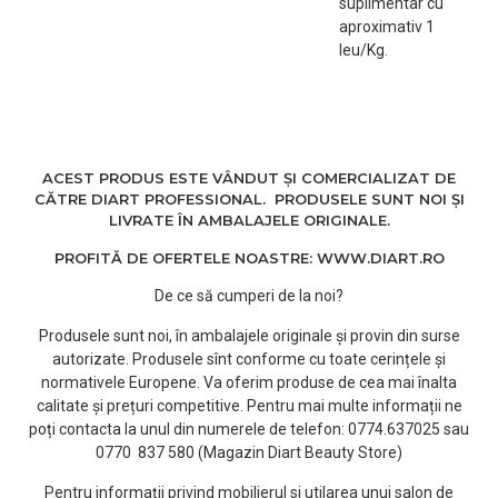
suplimentar cu
aproximativ 1
leu/Kg.
ACEST PRODUS ESTE VÂNDUT ȘI COMERCIALIZAT DE
CĂTRE DIART PROFESSIONAL. PRODUSELE SUNT NOI ȘI
LIVRATE ÎN AMBALAJELE ORIGINALE.
PROFITĂ DE OFERTELE NOASTRE: WWW.DIART.RO
De ce să cumperi de la noi?
Produsele sunt noi, în ambalajele originale și provin din surse
autorizate. Produsele sînt conforme cu toate cerințele și
normativele Europene. Va oferim produse de cea mai înalta
calitate și prețuri competitive. Pentru mai multe informații ne
poți contacta la unul din numerele de telefon: 0774.637025 sau
0770 837 580 (Magazin Diart Beauty Store)
Pentru informații privind mobilierul si utilarea unui salon de