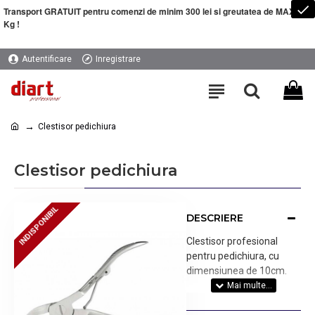
Transport GRATUIT pentru comenzi de minim 300 lei si greutatea de MAXIM 5
Kg !
Autentificare
Inregistrare
Clestisor pedichiura
Clestisor pedichiura
INDISPONIBIL
INDISPONIBIL
DESCRIERE
Clestisor profesional
pentru pedichiura, cu
dimensiunea de 10cm.